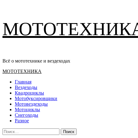
Перейти
МОТОТЕХНИК
к
содержимому
Всё о мототехнике и вездеходах
Основное
МОТОТЕХНИКА
меню
Главная
Вездеходы
Квадроциклы
Мотобуксировщики
Мотовездеходы
Мотоциклы
Снегоходы
Разное
Найти: