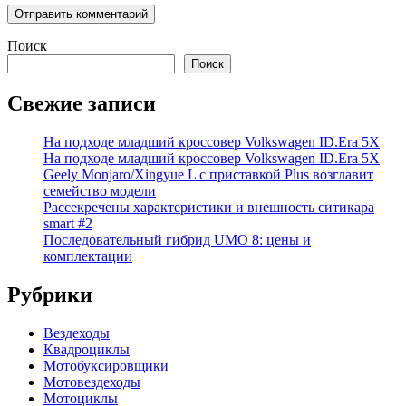
Поиск
Поиск
Свежие записи
На подходе младший кроссовер Volkswagen ID.Era 5X
На подходе младший кроссовер Volkswagen ID.Era 5X
Geely Monjaro/Xingyue L с приставкой Plus возглавит
семейство модели
Рассекречены характеристики и внешность ситикара
smart #2
Последовательный гибрид UMO 8: цены и
комплектации
Рубрики
Вездеходы
Квадроциклы
Мотобуксировщики
Мотовездеходы
Мотоциклы