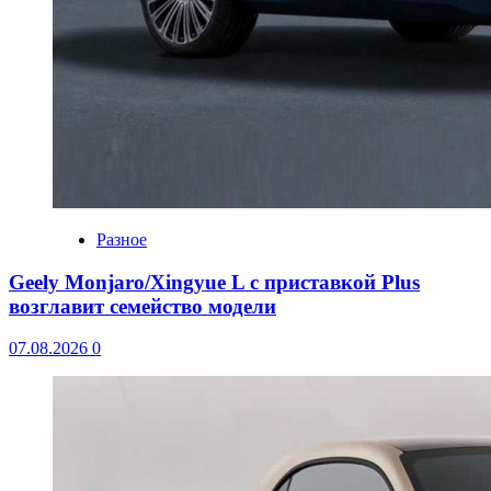
Разное
Geely Monjaro/Xingyue L с приставкой Plus
возглавит семейство модели
07.08.2026
0