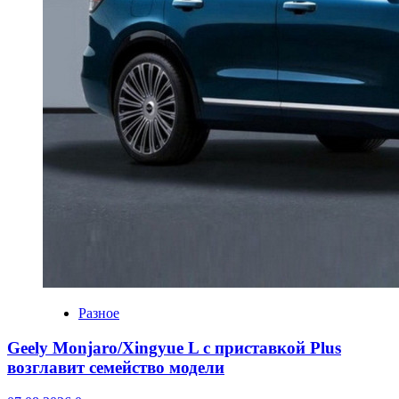
Разное
Geely Monjaro/Xingyue L с приставкой Plus
возглавит семейство модели