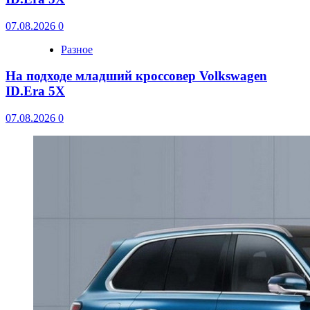
07.08.2026
0
Разное
На подходе младший кроссовер Volkswagen
ID.Era 5X
07.08.2026
0