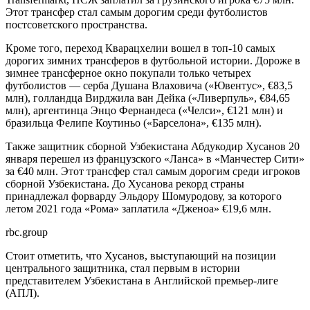
Этот трансфер стал самым дорогим среди футболистов
постсоветского пространства.
Кроме того, переход Кварацхелии вошел в топ-10 самых
дорогих зимних трансферов в футбольной истории. Дороже в
зимнее трансферное окно покупали только четырех
футболистов — серба Душана Влаховича («Ювентус», €83,5
млн), голландца Вирджила ван Дейка («Ливерпуль», €84,65
млн), аргентинца Энцо Фернандеса («Челси», €121 млн) и
бразильца Фелипе Коутиньо («Барселона», €135 млн).
Также защитник сборной Узбекистана Абдукодир Хусанов 20
января перешел из французского «Ланса» в «Манчестер Сити»
за €40 млн. Этот трансфер стал самым дорогим среди игроков
сборной Узбекистана. До Хусанова рекорд страны
принадлежал форварду Эльдору Шомуродову, за которого
летом 2021 года «Рома» заплатила «Дженоа» €19,6 млн.
rbc.group
Стоит отметить, что Хусанов, выступающий на позиции
центрального защитника, стал первым в истории
представителем Узбекистана в Английской премьер-лиге
(АПЛ).