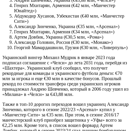
Андрей Шевченко, Украина (€43,88 млн, «Челси»)
Генрих Мхитарян, Армения (€42 млн, «Манчестер
Юнайтед»)
Абдукодир Хусанов, Узбекистан (€40 млн, «Манчестер
Сити»)
Александр Зинченко, Украина (€35 млн, «Арсенал»)
Генрих Мхитарян, Армения (€34 млн, «Арсенал»)
Артем Довбик, Украина (€30,5 млн, «Рома»)
Александр Головин, Россия (€30 млн, «Монако»)
Георгий Мамардашвили, Грузия (€30 млн, «Ливерпуль»)
Украинский вингер Михаил Мудрик в январе 2023 года
подписал соглашение с «Челси» до лета 2031 года, перейдя из
«Шахтера». Украинский клуб сообщил, что получит
рекордные для команды и украинского футбола деньги: €70
млн за игрока и еще €30 млн в качестве бонусов. Прошлый
рекорд по стоимости трансфера среди украинских игроков
принадлежал Андрею Шевченко, который в 2006 году ушел из
«Милана» в «Челси» за €43,88 млн.
Также в топ-10 дорогих переходов вошел украинец Александр
Зинченко, которого в сезоне 2022/23 «Арсенал» купил у
«Манчестер Сити» за €35 млн. При этом, в сезоне 2016/17
манчестерский клуб приобрел защитника у «Уфы» всего за
€2,25 млн. Кроме того, в список вошел форвард Артем
Довбик, который в сезоне 2023/24 стал лучшим бомбардиром