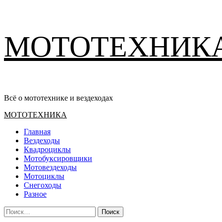
Перейти
МОТОТЕХНИК
к
содержимому
Всё о мототехнике и вездеходах
Основное
МОТОТЕХНИКА
меню
Главная
Вездеходы
Квадроциклы
Мотобуксировщики
Мотовездеходы
Мотоциклы
Снегоходы
Разное
Найти: