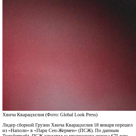
Хвича Кварацхелия
(Фото: Global Look Press)
Лидер сборной Грузии Хвича Кварацхелия 18 января перешел
из «Наполи» в «Пари Сен-Жермен» (ПСЖ). По данным
Transfermarkt, ПСЖ заплатил за грузинского игрока €75 млн.