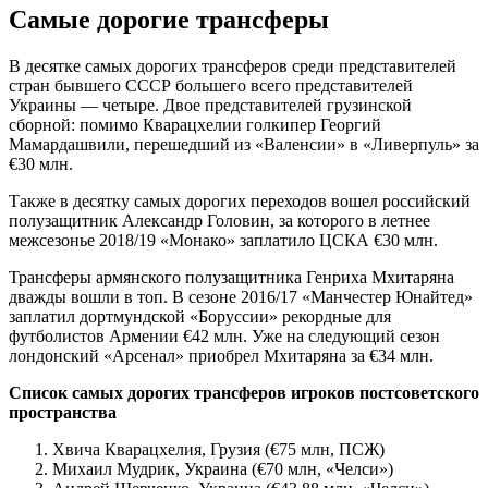
Самые дорогие трансферы
В десятке самых дорогих трансферов среди представителей
стран бывшего СССР большего всего представителей
Украины — четыре. Двое представителей грузинской
сборной: помимо Кварацхелии голкипер Георгий
Мамардашвили, перешедший из «Валенсии» в «Ливерпуль» за
€30 млн.
Также в десятку самых дорогих переходов вошел российский
полузащитник Александр Головин, за которого в летнее
межсезонье 2018/19 «Монако» заплатило ЦСКА €30 млн.
Трансферы армянского полузащитника Генриха Мхитаряна
дважды вошли в топ. В сезоне 2016/17 «Манчестер Юнайтед»
заплатил дортмундской «Боруссии» рекордные для
футболистов Армении €42 млн. Уже на следующий сезон
лондонский «Арсенал» приобрел Мхитаряна за €34 млн.
Список самых дорогих трансферов игроков постсоветского
пространства
Хвича Кварацхелия, Грузия (€75 млн, ПСЖ)
Михаил Мудрик, Украина (€70 млн, «Челси»)