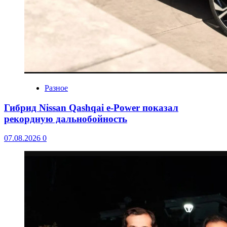
Разное
Гибрид Nissan Qashqai e-Power показал
рекордную дальнобойность
07.08.2026
0