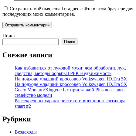
Сохранить моё имя, email и адрес сайта в этом браузере для
последующих моих комментариев.
Поиск
Поиск
Свежие записи
Как избавиться от луковой мухи: чем обработать лук,
средства, методы борьбы | РБК Недвижимость
На подходе младший кроссовер Volkswagen ID.Era 5X
На подходе младший кроссовер Volkswagen ID.Era 5X
Geely Monjaro/Xingyue L с приставкой Plus возглавит
семейство модели
Рассекречены характеристики и внешность ситикара
smart #2
Рубрики
Вездеходы