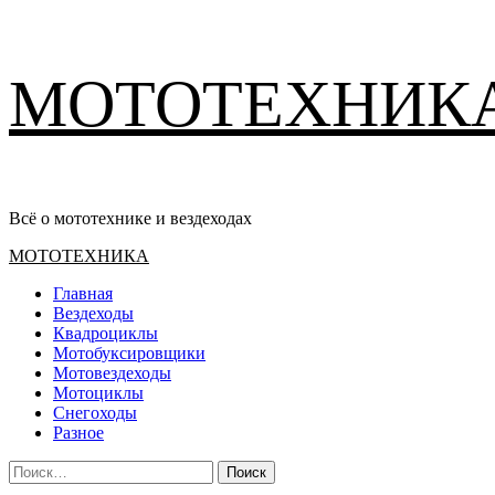
Перейти
МОТОТЕХНИК
к
содержимому
Всё о мототехнике и вездеходах
Основное
МОТОТЕХНИКА
меню
Главная
Вездеходы
Квадроциклы
Мотобуксировщики
Мотовездеходы
Мотоциклы
Снегоходы
Разное
Найти: