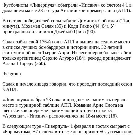
Футболисты «Ливерпуля» обыграли «Ипсвич» со счетом 4:1 в
домашнем матче 23-го тура Английской премьер-лиги (АПЛ).
В составе победителей голы забили Доминик Собослаи (11-я
минута), Мохамед Салах (35) и Коди Гакпо (44, 64). У
проигравших отличился Джейкоб Гривз (90).
Салах забил свой 176-й гол в АПЛ и вышел на седьмое место
в списке лучших бомбардиров в истории лиги. 32-летний
египтянин обошел Тьерри Анри. Из легионеров больше забил
только аргентинец Серхио Агуэро (184), рекорд принадлежит
Алана Ширеру (260).
rbc.group
Салах в начале января говорил, что проводит последний сезон
в АПЛ.
«Ливерпуль» набрал 53 очка и продолжает занимать первое
место в турнирной таблице АПЛ. Команда Арне Слота на
шесть очков опережает занимающий вторую строчку
«Арсенал». «Ипсвич» расположился на 18-м месте (16).
В следующем туре «Ливерпуль» 1 февраля в гостях сыграет с
«Борнмутом», «Ипсвич» в тот же день примет «Саутгемптон».