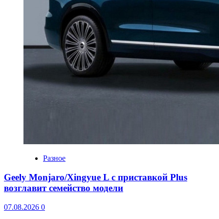
Разное
Geely Monjaro/Xingyue L с приставкой Plus
возглавит семейство модели
07.08.2026
0