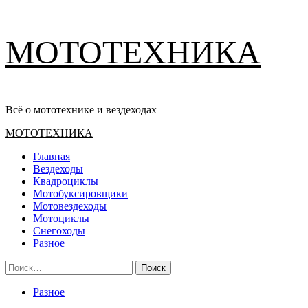
Перейти
МОТОТЕХНИКА
к
содержимому
Всё о мототехнике и вездеходах
Основное
МОТОТЕХНИКА
меню
Главная
Вездеходы
Квадроциклы
Мотобуксировщики
Мотовездеходы
Мотоциклы
Снегоходы
Разное
Найти:
Разное