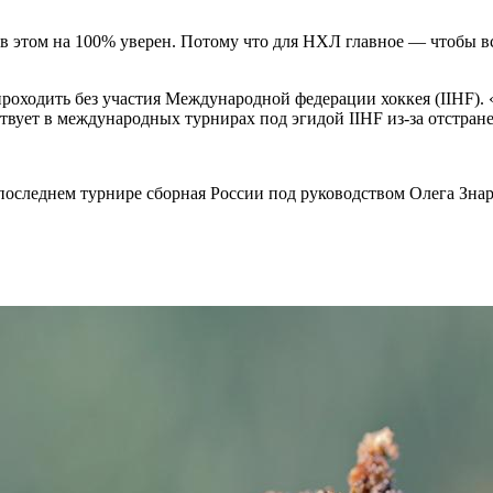
я в этом на 100% уверен. Потому что для НХЛ главное — чтобы вс
роходить без участия Международной федерации хоккея (IIHF). 
ствует в международных турнирах под эгидой IIHF из-за отстран
 последнем турнире сборная России под руководством Олега Знар