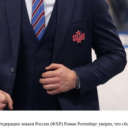
едерации хоккея России (ФХР) Роман Ротенберг уверен, что сбо