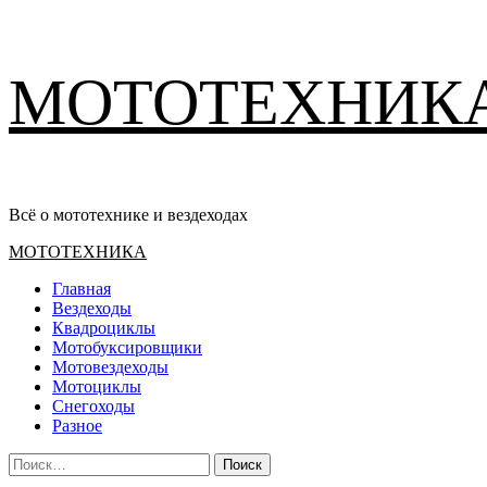
Перейти
МОТОТЕХНИК
к
содержимому
Всё о мототехнике и вездеходах
Основное
МОТОТЕХНИКА
меню
Главная
Вездеходы
Квадроциклы
Мотобуксировщики
Мотовездеходы
Мотоциклы
Снегоходы
Разное
Найти: