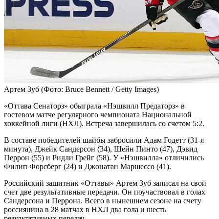
Артем Зуб
(Фото: Bruce Bennett / Getty Images)
«Оттава Сенаторз» обыграла «Нэшвилл Предаторз» в
гостевом матче регулярного чемпионата Национальной
хоккейной лиги (НХЛ). Встреча завершилась со счетом 5:2.
В составе победителей шайбы забросили Адам Годетт (31-я
минута), Джейк Сандерсон (34), Шейн Пинто (47), Дэвид
Перрон (55) и Ридли Грейг (58). У «Нэшвилла» отличились
Филип Форсберг (24) и Джонатан Маршессо (41).
Российский защитник «Оттавы» Артем Зуб записал на свой
счет две результативные передачи. Он поучаствовал в голах
Сандерсона и Перрона. Всего в нынешнем сезоне на счету
россиянина в 28 матчах в НХЛ два гола и шесть
результативных передач.