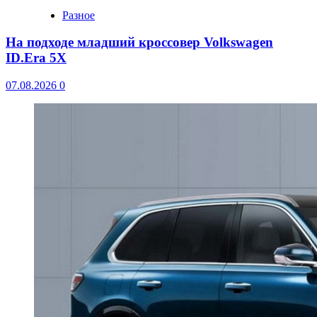
Разное
На подходе младший кроссовер Volkswagen
ID.Era 5X
07.08.2026
0