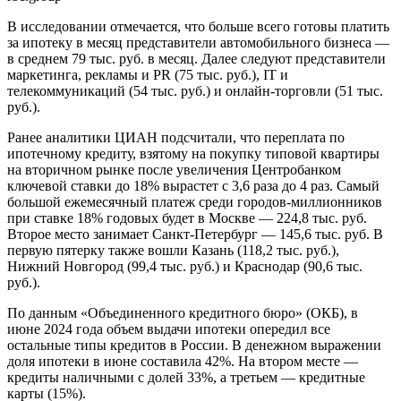
В исследовании отмечается, что больше всего готовы платить
за ипотеку в месяц представители автомобильного бизнеса —
в среднем 79 тыс. руб. в месяц. Далее следуют представители
маркетинга, рекламы и PR (75 тыс. руб.), IT и
телекоммуникаций (54 тыс. руб.) и онлайн-торговли (51 тыс.
руб.).
Ранее аналитики ЦИАН подсчитали, что переплата по
ипотечному кредиту, взятому на покупку типовой квартиры
на вторичном рынке после увеличения Центробанком
ключевой ставки до 18% вырастет с 3,6 раза до 4 раз. Самый
большой ежемесячный платеж среди городов-миллионников
при ставке 18% годовых будет в Москве — 224,8 тыс. руб.
Второе место занимает Санкт-Петербург — 145,6 тыс. руб. В
первую пятерку также вошли Казань (118,2 тыс. руб.),
Нижний Новгород (99,4 тыс. руб.) и Краснодар (90,6 тыс.
руб.).
По данным «Объединенного кредитного бюро» (ОКБ), в
июне 2024 года объем выдачи ипотеки опередил все
остальные типы кредитов в России. В денежном выражении
доля ипотеки в июне составила 42%. На втором месте —
кредиты наличными с долей 33%, а третьем — кредитные
карты (15%).