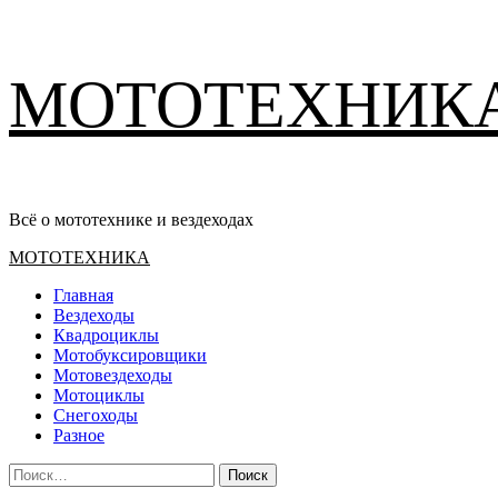
Перейти
МОТОТЕХНИК
к
содержимому
Всё о мототехнике и вездеходах
Основное
МОТОТЕХНИКА
меню
Главная
Вездеходы
Квадроциклы
Мотобуксировщики
Мотовездеходы
Мотоциклы
Снегоходы
Разное
Найти: