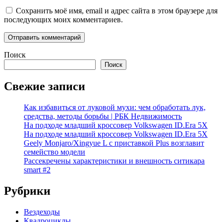
Сохранить моё имя, email и адрес сайта в этом браузере для
последующих моих комментариев.
Поиск
Поиск
Свежие записи
Как избавиться от луковой мухи: чем обработать лук,
средства, методы борьбы | РБК Недвижимость
На подходе младший кроссовер Volkswagen ID.Era 5X
На подходе младший кроссовер Volkswagen ID.Era 5X
Geely Monjaro/Xingyue L с приставкой Plus возглавит
семейство модели
Рассекречены характеристики и внешность ситикара
smart #2
Рубрики
Вездеходы
Квадроциклы