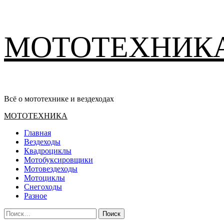
Перейти
МОТОТЕХНИК
к
содержимому
Всё о мототехнике и вездеходах
Основное
МОТОТЕХНИКА
меню
Главная
Вездеходы
Квадроциклы
Мотобуксировщики
Мотовездеходы
Мотоциклы
Снегоходы
Разное
Найти: