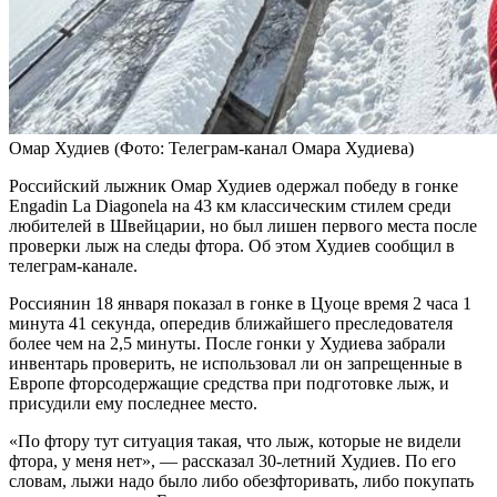
Омар Худиев
(Фото: Телеграм-канал Омара Худиева)
Российский лыжник Омар Худиев одержал победу в гонке
Engadin La Diagonela на 43 км классическим стилем среди
любителей в Швейцарии, но был лишен первого места после
проверки лыж на следы фтора. Об этом Худиев сообщил в
телеграм-канале.
Россиянин 18 января показал в гонке в Цуоце время 2 часа 1
минута 41 секунда, опередив ближайшего преследователя
более чем на 2,5 минуты. После гонки у Худиева забрали
инвентарь проверить, не использовал ли он запрещенные в
Европе фторсодержащие средства при подготовке лыж, и
присудили ему последнее место.
«По фтору тут ситуация такая, что лыж, которые не видели
фтора, у меня нет», — рассказал 30-летний Худиев. По его
словам, лыжи надо было либо обезфторивать, либо покупать