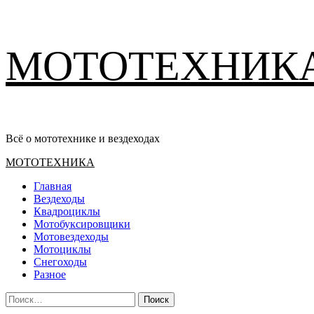
Перейти
МОТОТЕХНИК
к
содержимому
Всё о мототехнике и вездеходах
Основное
МОТОТЕХНИКА
меню
Главная
Вездеходы
Квадроциклы
Мотобуксировщики
Мотовездеходы
Мотоциклы
Снегоходы
Разное
Найти: