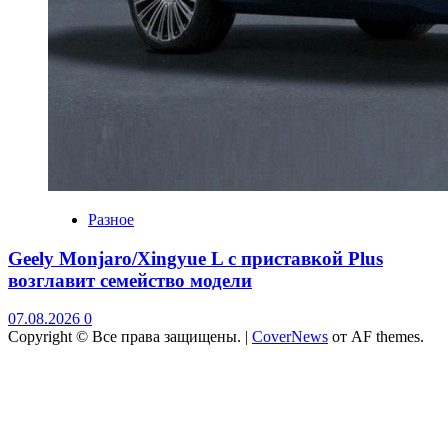
Разное
Geely Monjaro/Xingyue L с приставкой Plus
возглавит семейство модели
07.08.2026
0
Copyright © Все права защищены.
|
CoverNews
от AF themes.