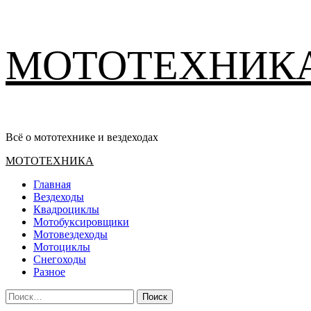
Перейти
МОТОТЕХНИК
к
содержимому
Всё о мототехнике и вездеходах
Основное
МОТОТЕХНИКА
меню
Главная
Вездеходы
Квадроциклы
Мотобуксировщики
Мотовездеходы
Мотоциклы
Снегоходы
Разное
Найти: