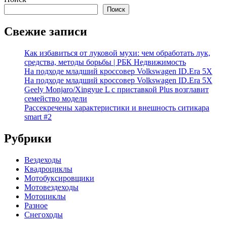
Поиск
Свежие записи
Как избавиться от луковой мухи: чем обработать лук,
средства, методы борьбы | РБК Недвижимость
На подходе младший кроссовер Volkswagen ID.Era 5X
На подходе младший кроссовер Volkswagen ID.Era 5X
Geely Monjaro/Xingyue L с приставкой Plus возглавит
семейство модели
Рассекречены характеристики и внешность ситикара
smart #2
Рубрики
Вездеходы
Квадроциклы
Мотобуксировщики
Мотовездеходы
Мотоциклы
Разное
Снегоходы