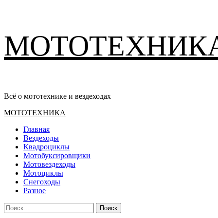
Перейти
МОТОТЕХНИК
к
содержимому
Всё о мототехнике и вездеходах
Основное
МОТОТЕХНИКА
меню
Главная
Вездеходы
Квадроциклы
Мотобуксировщики
Мотовездеходы
Мотоциклы
Снегоходы
Разное
Найти: