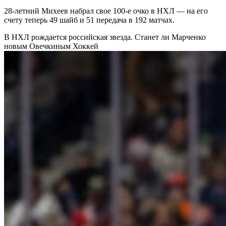
28-летний Михеев набрал свое 100-е очко в НХЛ — на его
счету теперь 49 шайб и 51 передача в 192 матчах.
В НХЛ рождается российская звезда. Станет ли Марченко
новым Овечкиным
Хоккей