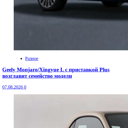
Разное
Geely Monjaro/Xingyue L с приставкой Plus
возглавит семейство модели
07.08.2026
0