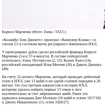
Кирилл Марченко
(Фото: Zuma / ТАСС)
«Коламбус Блю Джекетс» проиграл «Ванкувер Кэнакс» со
счетом 2:5 в гостевом матче регулярного чемпионата НХЛ.
У проигравших дубль сделал российский форвард Кирилл
Марченко (3-я и 57-я минута). В составе победителей
отличились Элиас Петтерссон (2, 53), Куинн Хьюз (14),
российский нападающий Илья Михеев (20) и Дакота Джошуа
(49).
На счету 22-летнего Марченко, который проводит дебютный
сезон в НХЛ, уже 13 шайб и ни одной голевой передачи в 26
матчах. Он стал третьим хоккеистом в истории НХЛ,
которому удалось набрать первые 13 очков в лиге
исключительно за счет заброшенных шайб. Ранее это
удавалось канадцам Джо Мэлоуну (16 шайб в сезоне 1917/18)
и Джону Маккиннону (13, сезон 1926/27).