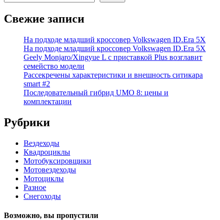
Свежие записи
На подходе младший кроссовер Volkswagen ID.Era 5X
На подходе младший кроссовер Volkswagen ID.Era 5X
Geely Monjaro/Xingyue L с приставкой Plus возглавит
семейство модели
Рассекречены характеристики и внешность ситикара
smart #2
Последовательный гибрид UMO 8: цены и
комплектации
Рубрики
Вездеходы
Квадроциклы
Мотобуксировщики
Мотовездеходы
Мотоциклы
Разное
Снегоходы
Возможно, вы пропустили