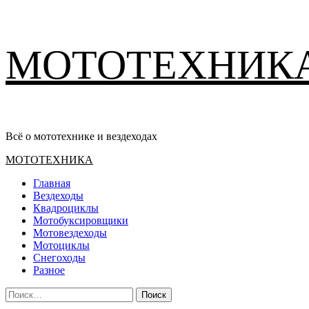
Перейти
МОТОТЕХНИК
к
содержимому
Всё о мототехнике и вездеходах
Основное
МОТОТЕХНИКА
меню
Главная
Вездеходы
Квадроциклы
Мотобуксировщики
Мотовездеходы
Мотоциклы
Снегоходы
Разное
Найти: