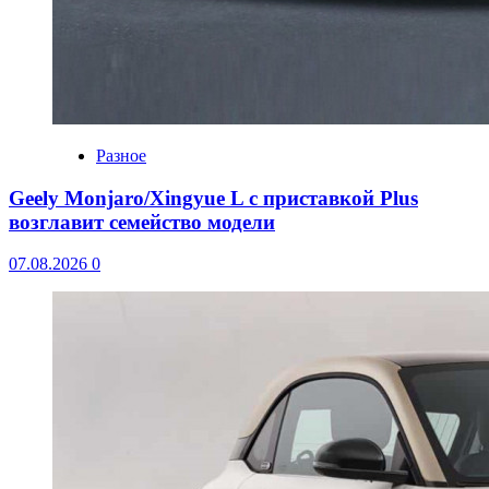
Разное
Geely Monjaro/Xingyue L с приставкой Plus
возглавит семейство модели
07.08.2026
0