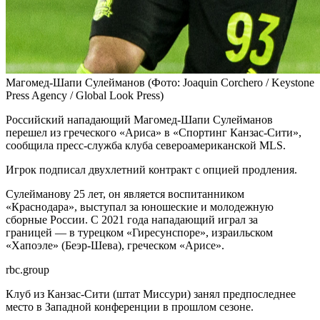
Магомед-Шапи Сулейманов
(Фото: Joaquin Corchero / Keystone
Press Agency / Global Look Press)
Российский нападающий Магомед-Шапи Сулейманов
перешел из греческого «Ариса» в «Спортинг Канзас-Сити»,
сообщила пресс-служба клуба североамериканской MLS.
Игрок подписал двухлетний контракт с опцией продления.
Сулейманову 25 лет, он является воспитанником
«Краснодара», выступал за юношеские и молодежную
сборные России. С 2021 года нападающий играл за
границей — в турецком «Гиресунспоре», израильском
«Хапоэле» (Беэр-Шева), греческом «Арисе».
rbc.group
Клуб из Канзас-Сити (штат Миссури) занял предпоследнее
место в Западной конференции в прошлом сезоне.