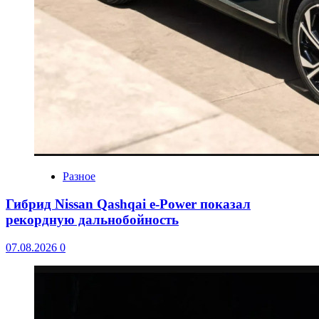
Разное
Гибрид Nissan Qashqai e-Power показал
рекордную дальнобойность
07.08.2026
0