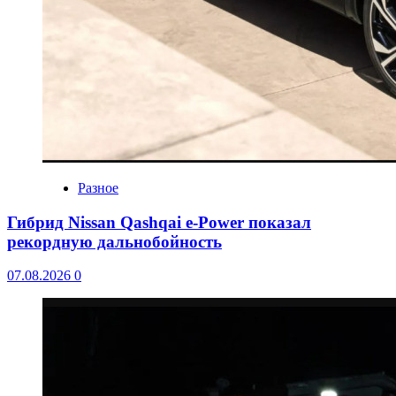
Разное
Гибрид Nissan Qashqai e-Power показал
рекордную дальнобойность
07.08.2026
0