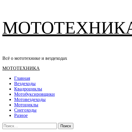
Перейти
МОТОТЕХНИК
к
содержимому
Всё о мототехнике и вездеходах
Основное
МОТОТЕХНИКА
меню
Главная
Вездеходы
Квадроциклы
Мотобуксировщики
Мотовездеходы
Мотоциклы
Снегоходы
Разное
Найти: