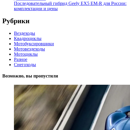
Последовательный гибрид Geely EX5 EM-R для России:
комплектации и цены
Рубрики
Вездеходы
Квадроциклы
Мотобуксировщики
Мотовездеходы
Мотоциклы
Разное
Снегоходы
Возможно, вы пропустили