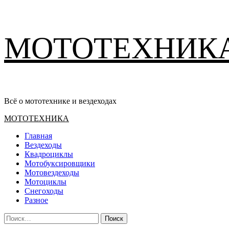
Перейти
МОТОТЕХНИК
к
содержимому
Всё о мототехнике и вездеходах
Основное
МОТОТЕХНИКА
меню
Главная
Вездеходы
Квадроциклы
Мотобуксировщики
Мотовездеходы
Мотоциклы
Снегоходы
Разное
Найти: