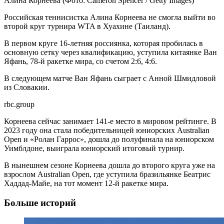
Алина Корнеева
(Фото: Cameron Spencer / Getty Images)
Российская теннисистка Алина Корнеева не смогла выйти во
второй круг турнира WTA в Хуахине (Таиланд).
В первом круге 16-летняя россиянка, которая пробилась в
основную сетку через квалификацию, уступила китаянке Ван
Яфань, 78-й ракетке мира, со счетом 2:6, 4:6.
В следующем матче Ван Яфань сыграет с Анной Шмидловой
из Словакии.
rbc.group
Корнеева сейчас занимает 141-е место в мировом рейтинге. В
2023 году она стала победительницей юниорских Australian
Open и «Ролан Гаррос», дошла до полуфинала на юниорском
Уимблдоне, выиграла юниорский итоговый турнир.
В нынешнем сезоне Корнеева дошла до второго круга уже на
взрослом Australian Open, где уступила бразильянке Беатрис
Хаддад-Майе, на тот момент 12-й ракетке мира.
Больше историй