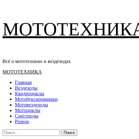
Перейти
МОТОТЕХНИК
к
содержимому
Всё о мототехнике и вездеходах
Основное
МОТОТЕХНИКА
меню
Главная
Вездеходы
Квадроциклы
Мотобуксировщики
Мотовездеходы
Мотоциклы
Снегоходы
Разное
Найти: