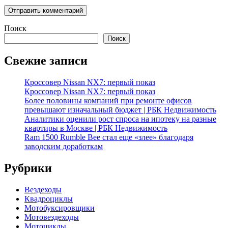
Поиск
Поиск
Свежие записи
Кроссовер Nissan NX7: первый показ
Кроссовер Nissan NX7: первый показ
Более половины компаний при ремонте офисов
превышают изначальный бюджет | РБК Недвижимость
Аналитики оценили рост спроса на ипотеку на разные
квартиры в Москве | РБК Недвижимость
Ram 1500 Rumble Bee стал еще «злее» благодаря
заводским доработкам
Рубрики
Вездеходы
Квадроциклы
Мотобуксировщики
Мотовездеходы
Мотоциклы