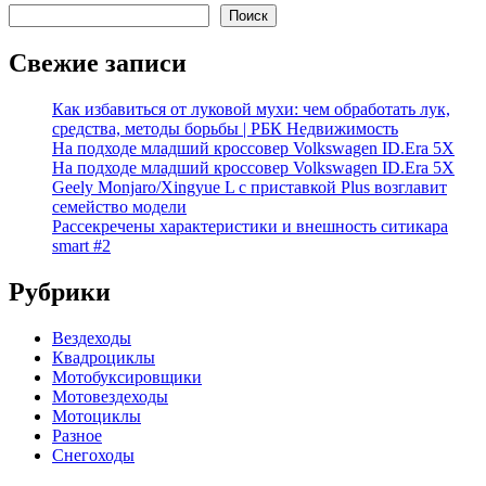
Поиск
Свежие записи
Как избавиться от луковой мухи: чем обработать лук,
средства, методы борьбы | РБК Недвижимость
На подходе младший кроссовер Volkswagen ID.Era 5X
На подходе младший кроссовер Volkswagen ID.Era 5X
Geely Monjaro/Xingyue L с приставкой Plus возглавит
семейство модели
Рассекречены характеристики и внешность ситикара
smart #2
Рубрики
Вездеходы
Квадроциклы
Мотобуксировщики
Мотовездеходы
Мотоциклы
Разное
Снегоходы