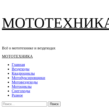
Перейти
МОТОТЕХНИК
к
содержимому
Всё о мототехнике и вездеходах
Основное
МОТОТЕХНИКА
меню
Главная
Вездеходы
Квадроциклы
Мотобуксировщики
Мотовездеходы
Мотоциклы
Снегоходы
Разное
Найти: