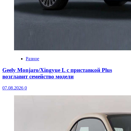
Разное
Geely Monjaro/Xingyue L с приставкой Plus
возглавит семейство модели
07.08.2026
0