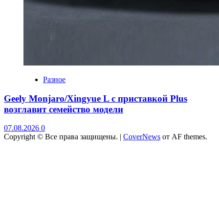
Разное
Geely Monjaro/Xingyue L с приставкой Plus
возглавит семейство модели
07.08.2026
0
Copyright © Все права защищены.
|
CoverNews
от AF themes.