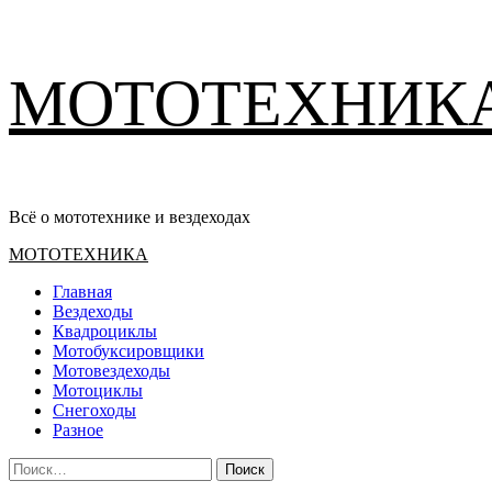
Перейти
МОТОТЕХНИК
к
содержимому
Всё о мототехнике и вездеходах
Основное
МОТОТЕХНИКА
меню
Главная
Вездеходы
Квадроциклы
Мотобуксировщики
Мотовездеходы
Мотоциклы
Снегоходы
Разное
Найти: