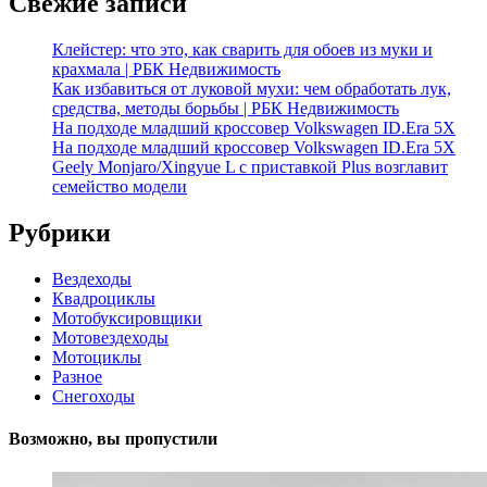
Свежие записи
Клейстер: что это, как сварить для обоев из муки и
крахмала | РБК Недвижимость
Как избавиться от луковой мухи: чем обработать лук,
средства, методы борьбы | РБК Недвижимость
На подходе младший кроссовер Volkswagen ID.Era 5X
На подходе младший кроссовер Volkswagen ID.Era 5X
Geely Monjaro/Xingyue L с приставкой Plus возглавит
семейство модели
Рубрики
Вездеходы
Квадроциклы
Мотобуксировщики
Мотовездеходы
Мотоциклы
Разное
Снегоходы
Возможно, вы пропустили