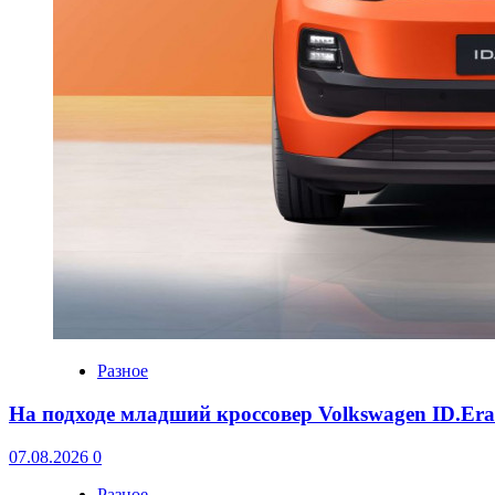
Разное
На подходе младший кроссовер Volkswagen ID.Er
07.08.2026
0
Разное