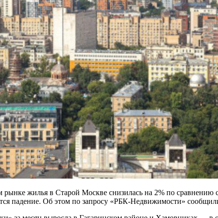
м рынке жилья в Старой Москве снизилась на 2% по сравнению с
тся падение. Об этом по запросу «РБК-Недвижимости» сообщили 
ки» за месяц выросла в Гагаринском районе и Хамовниках — в о