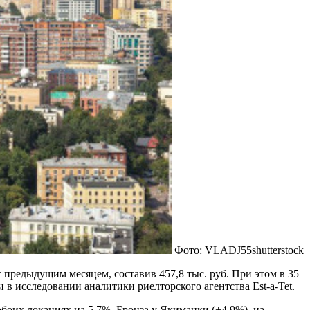
Фото: VLADJ55shutterstock
 предыдущим месяцем, составив 457,8 тыс. руб. При этом в 35
в исследовании аналитики риелторского агентства Est-a-Tet.
боих локациях на 5,7%. Бронза у Якиманки (+4,9%), на