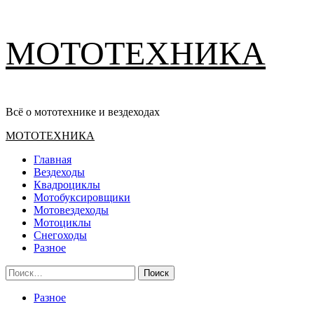
Перейти
МОТОТЕХНИКА
к
содержимому
Всё о мототехнике и вездеходах
Основное
МОТОТЕХНИКА
меню
Главная
Вездеходы
Квадроциклы
Мотобуксировщики
Мотовездеходы
Мотоциклы
Снегоходы
Разное
Найти:
Разное