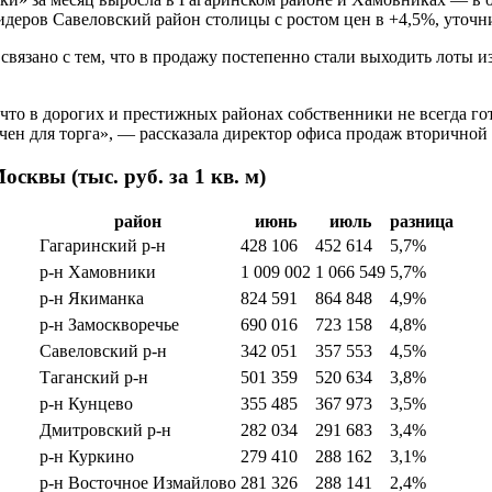
идеров Савеловский район столицы с ростом цен в +4,5%, уточн
 связано с тем, что в продажу постепенно стали выходить лоты
 что в дорогих и престижных районах собственники не всегда г
ачен для торга», — рассказала директор офиса продаж вторично
квы (тыс. руб. за 1 кв. м)
район
июнь
июль
разница
Гагаринский р-н
428 106
452 614
5,7%
р-н Хамовники
1 009 002
1 066 549
5,7%
р-н Якиманка
824 591
864 848
4,9%
р-н Замоскворечье
690 016
723 158
4,8%
Савеловский р-н
342 051
357 553
4,5%
Таганский р-н
501 359
520 634
3,8%
р-н Кунцево
355 485
367 973
3,5%
Дмитровский р-н
282 034
291 683
3,4%
р-н Куркино
279 410
288 162
3,1%
р-н Восточное Измайлово
281 326
288 141
2,4%