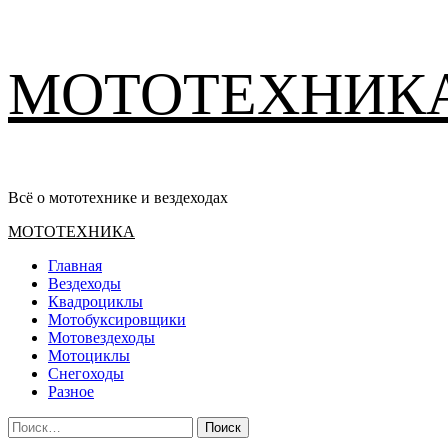
Перейти
МОТОТЕХНИК
к
содержимому
Всё о мототехнике и вездеходах
Основное
МОТОТЕХНИКА
меню
Главная
Вездеходы
Квадроциклы
Мотобуксировщики
Мотовездеходы
Мотоциклы
Снегоходы
Разное
Найти: