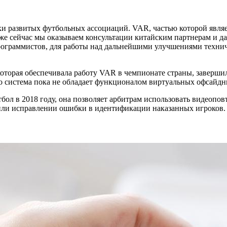
развитых футбольных ассоциаций. VAR, частью которой является
же сейчас мы оказываем консультации китайским партнерам и д
рограммистов, для работы над дальнейшими улучшениями технич
которая обеспечивала работу VAR в чемпионате страны, заверш
го система пока не обладает функционалом виртуальных офсайд
ол в 2018 году, она позволяет арбитрам использовать видеопов
и или исправлении ошибки в идентификации наказанных игроков.