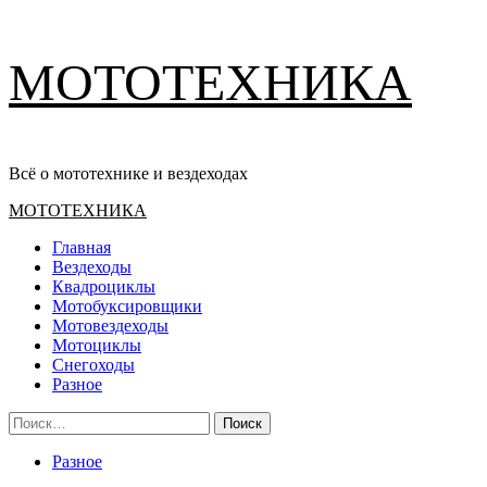
Перейти
МОТОТЕХНИКА
к
содержимому
Всё о мототехнике и вездеходах
Основное
МОТОТЕХНИКА
меню
Главная
Вездеходы
Квадроциклы
Мотобуксировщики
Мотовездеходы
Мотоциклы
Снегоходы
Разное
Найти:
Разное