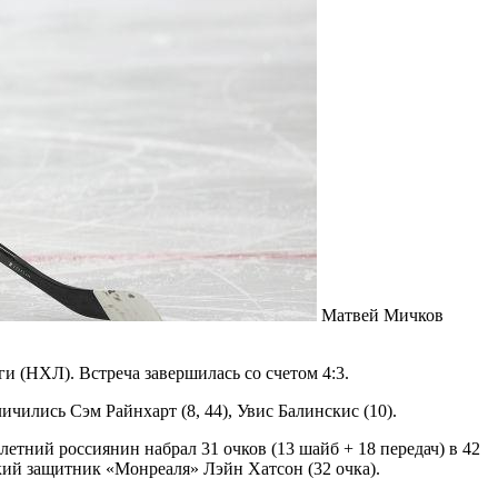
Матвей Мичков
 (НХЛ). Встреча завершилась со счетом 4:3.
ичились Сэм Райнхарт (8, 44), Увис Балинскис (10).
тний россиянин набрал 31 очков (13 шайб + 18 передач) в 42
кий защитник «Монреаля» Лэйн Хатсон (32 очка).