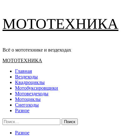
Перейти
МОТОТЕХНИКА
к
содержимому
Всё о мототехнике и вездеходах
Основное
МОТОТЕХНИКА
меню
Главная
Вездеходы
Квадроциклы
Мотобуксировщики
Мотовездеходы
Мотоциклы
Снегоходы
Разное
Найти:
Разное