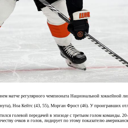
ем матче регулярного чемпионата Национальной хоккейной лиги
ута), Ноа Кейтс (43, 55), Морган Фрост (46). У проигравших отл
я голевой передачей в эпизоде с третьим голом команды. 20-ле
честву очков и голов, лидирует по этому показателю американс