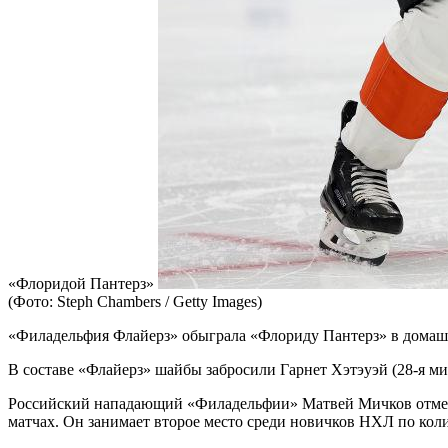
«Флоридой Пантерз»
(Фото: Steph Chambers / Getty Images)
«Филадельфия Флайерз» обыграла «Флориду Пантерз» в домашн
В составе «Флайерз» шайбы забросили Гарнет Хэтэуэй (28-я мин
Российский нападающий «Филадельфии» Матвей Мичков отметилс
матчах. Он занимает второе место среди новичков НХЛ по коли