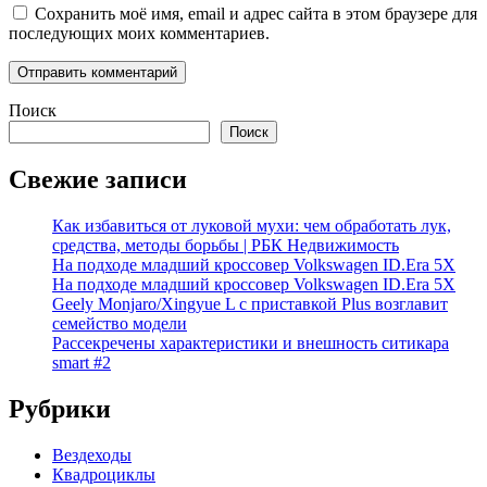
Сохранить моё имя, email и адрес сайта в этом браузере для
последующих моих комментариев.
Поиск
Поиск
Свежие записи
Как избавиться от луковой мухи: чем обработать лук,
средства, методы борьбы | РБК Недвижимость
На подходе младший кроссовер Volkswagen ID.Era 5X
На подходе младший кроссовер Volkswagen ID.Era 5X
Geely Monjaro/Xingyue L с приставкой Plus возглавит
семейство модели
Рассекречены характеристики и внешность ситикара
smart #2
Рубрики
Вездеходы
Квадроциклы