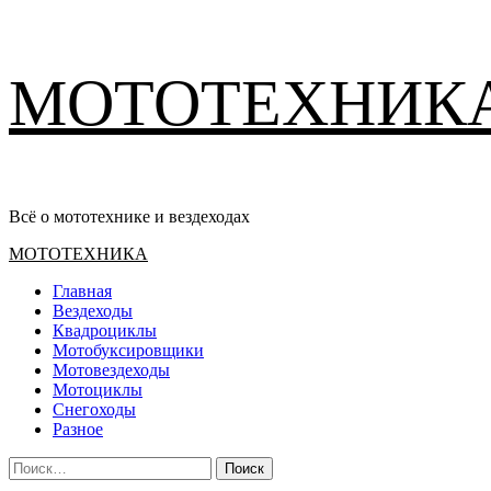
Перейти
МОТОТЕХНИК
к
содержимому
Всё о мототехнике и вездеходах
Основное
МОТОТЕХНИКА
меню
Главная
Вездеходы
Квадроциклы
Мотобуксировщики
Мотовездеходы
Мотоциклы
Снегоходы
Разное
Найти: