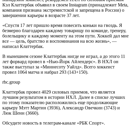
Кэл Клаттербак объявил в своем Instagram (принадлежит Meta,
компания признана экстремистской и запрещена в России) о
завершении карьеры в возрасте 37 лет.
«Спустя 17 лет пришло время повесить коньки на гвоздь. Я
безмерно благодарен каждому товарищу по команде, тренеру,
болельщику и каждому моменту на этом пути. Хоккей дал мне
все — цель, братство и воспоминания на всю жизнь», —
написал Клаттербак.
В нынешнем сезоне Клаттербак нигде не играл, а до этого 11
лет форвард провел в «Нью-Йорк Айлендерс». В НХЛ он
также выступал за «Миннесоту Уайлд». Всего хоккеист
провел 1064 матча и набрал 293 (143+150).
rbc.group
Клаттербак провел 4029 силовых приемов, что является
лучшим результатом в истории НХЛ. Далее в списке лучших
по этому показателю расположились еще продолжающие
карьеру Мэтт Мартин (3936), Александр Овечкин (3743) и
Люк Шенн (3660).
Обсудите новость в телеграм-канале «РБК Спорт».