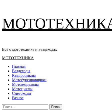
Перейти
МОТОТЕХНИК
к
содержимому
Всё о мототехнике и вездеходах
Основное
МОТОТЕХНИКА
меню
Главная
Вездеходы
Квадроциклы
Мотобуксировщики
Мотовездеходы
Мотоциклы
Снегоходы
Разное
Найти: