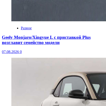
Разное
Geely Monjaro/Xingyue L с приставкой Plus
возглавит семейство модели
07.08.2026
0