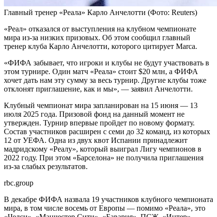
Главный тренер «Реала» Карло Анчелотти
(Фото: Reuters)
«Реал» отказался от выступления на клубном чемпионате
мира из-за низких призовых. Об этом сообщил главный
тренер клуба Карло Анчелотти, которого цитирует Marca.
«ФИФА забывает, что игроки и клубы не будут участвовать в
этом турнире. Один матч «Реала» стоит $20 млн, а ФИФА
хочет дать нам эту сумму за весь турнир. Другие клубы тоже
отклонят приглашение, как и мы», — заявил Анчелотти.
Клубный чемпионат мира запланирован на 15 июня — 13
июля 2025 года. Призовой фонд на данный момент не
утвержден. Турнир впервые пройдет по новому формату.
Состав участников расширен с семи до 32 команд, из которых
12 от УЕФА. Одна из двух квот Испании принадлежит
мадридскому «Реалу», который выиграл Лигу чемпионов в
2022 году. При этом «Барселона» не получила приглашения
из-за слабых результатов.
rbc.group
В декабре ФИФА назвала 19 участников клубного чемпионата
мира, в том числе восемь от Европы — помимо «Реала», это
«Челси», «Манчестер Сити», «Бавария», ПСЖ, «Интер»,