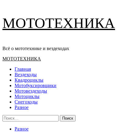
Перейти
МОТОТЕХНИКА
к
содержимому
Всё о мототехнике и вездеходах
Основное
МОТОТЕХНИКА
меню
Главная
Вездеходы
Квадроциклы
Мотобуксировщики
Мотовездеходы
Мотоциклы
Снегоходы
Разное
Найти:
Разное