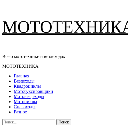
Перейти
МОТОТЕХНИК
к
содержимому
Всё о мототехнике и вездеходах
Основное
МОТОТЕХНИКА
меню
Главная
Вездеходы
Квадроциклы
Мотобуксировщики
Мотовездеходы
Мотоциклы
Снегоходы
Разное
Найти: