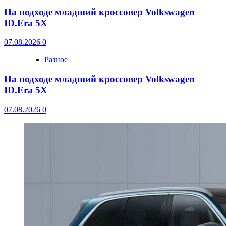
На подходе младший кроссовер Volkswagen
ID.Era 5X
07.08.2026
0
Разное
На подходе младший кроссовер Volkswagen
ID.Era 5X
07.08.2026
0