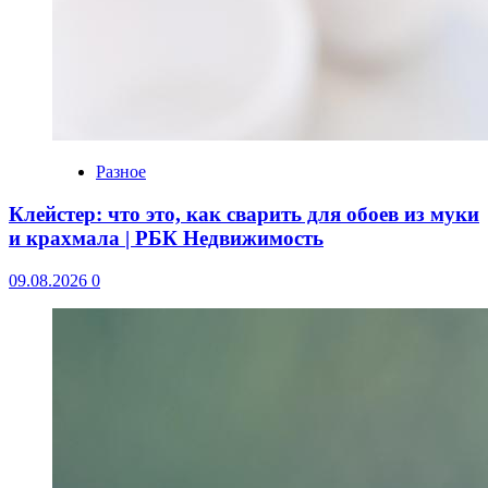
Разное
Клейстер: что это, как сварить для обоев из муки
и крахмала | РБК Недвижимость
09.08.2026
0