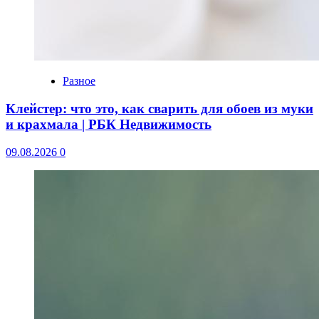
Разное
Клейстер: что это, как сварить для обоев из муки
и крахмала | РБК Недвижимость
09.08.2026
0