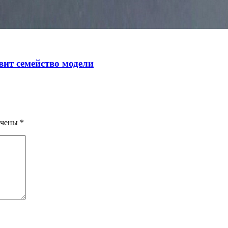
авит семейство модели
ечены
*