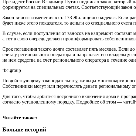
Президент России Владимир Путин подписал закон, который н
формируется на специальных счетах. Соответствующий закон 
Закон вносит изменения в ст. 173 Жилищного кодекса. Если ра
будет ниже этого показателя, то деньги со специального счета 
В случае, если поступления от взносов на капремонт составят
а тот в свою очередь должен проинформировать собственнико
Срок погашения такого долга составляет пять месяцев. Если д
счета у регионального оператора и направляет его владельцу с
на нем средства на счет регионального оператора в течение од
rbc.group
По действующему законодательству, жильцы многоквартирного
Собственники могут или перечислять деньги региональному опе
Для того, чтобы добиться досрочного включения дома в прог
согласно установленному порядку. Подробнее об этом — чита
Читайте также:
Больше историй