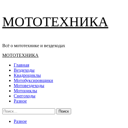
Перейти
МОТОТЕХНИКА
к
содержимому
Всё о мототехнике и вездеходах
Основное
МОТОТЕХНИКА
меню
Главная
Вездеходы
Квадроциклы
Мотобуксировщики
Мотовездеходы
Мотоциклы
Снегоходы
Разное
Найти:
Разное