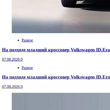
Разное
На подходе младший кроссовер Volkswagen ID.Er
07.08.2026
0
Разное
На подходе младший кроссовер Volkswagen ID.Er
07.08.2026
0