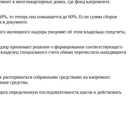
емонт в многоквартирных домах, где фонд капремонта
50%, то теперь она повышается до 60%. Если сумма сборов
я в документе.
ного жилищного надзора уведомят об этом владельца спецсчета,
снадзор принимает решение о формировании соответствующего
а, владелец специального счета обязан перечислить находящиеся
х распоряжаться собранными средствами на капремонт.
нные средства.
дать определенную последовательность шагов и действовать