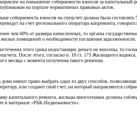
аправлен на повышение собираемости взносов за капитальный р
опубликован на портале нормативных правовых актов.
ньше собираемость взносов на спецсчет должна была составлять 
переведут на счет регионального оператора капремонта, говоритс
 менее чем 60% от размера начисленных, то органы государствен
в жилых помещений о необходимости погашения задолженности.
о истечения этого срока недостающие деньги не внесены, то го
пецсчета. После этого, согласно п. 10 ст. 173 Жилищного кодекс
ного месяца с момента получения такого решения.
 дома имеют право выбрать один из двух способов, позволяющи
ратору, или создают свой счет, на который направляются собра
рамму капитального ремонта, жильцы многоэтажки должны соблю
йте в материале «РБК-Недвижимости».