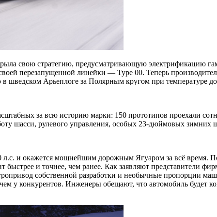
аскрыла свою стратегию, предусматривающую электрификацию гам
а своей перезапущенной линейки — Type 00. Теперь производит
 в шведском Арьеплоге за Полярным кругом при температуре до 
масштабных за всю историю марки: 150 прототипов проехали сотн
оту шасси, рулевого управления, особых 23-дюймовых зимних ш
0 л.с. и окажется мощнейшим дорожным Ягуаром за всё время. 
 быстрее и точнее, чем ранее. Как заявляют представители фирм
ктропривод собственной разработки и необычные пропорции ма
чем у конкурентов. Инженеры обещают, что автомобиль будет ко