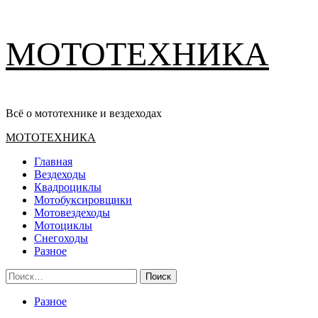
Перейти
МОТОТЕХНИКА
к
содержимому
Всё о мототехнике и вездеходах
Основное
МОТОТЕХНИКА
меню
Главная
Вездеходы
Квадроциклы
Мотобуксировщики
Мотовездеходы
Мотоциклы
Снегоходы
Разное
Найти:
Разное