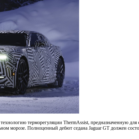
ехнологию терморегуляции ThermAssist, предназначенную для о
ьном морозе. Полноценный дебют седана Jaguar GT должен состо