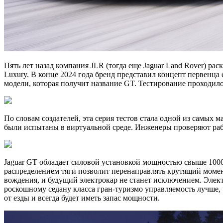
Пять лет назад компания JLR (тогда еще Jaguar Land Rover) р
Luxury. В конце 2024 года бренд представил концепт первенц
модели, которая получит название GT. Тестирование проходило
По словам создателей, эта серия тестов стала одной из самых 
были испытаны в виртуальной среде. Инженеры проверяют раб
Jaguar GT обладает силовой установкой мощностью свыше 100
распределением тяги позволит перенаправлять крутящий момент
вождения, и будущий электрокар не станет исключением. Эле
роскошному седану класса гран-туризмо управляемость лучше, 
от езды и всегда будет иметь запас мощности.