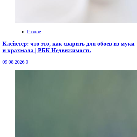
Разное
Клейстер: что это, как сварить для обоев из муки
и крахмала | РБК Недвижимость
09.08.2026
0