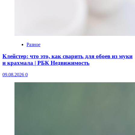
Разное
Клейстер: что это, как сварить для обоев из муки
и крахмала | РБК Недвижимость
09.08.2026
0