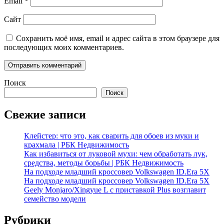
Email
*
Сайт
Сохранить моё имя, email и адрес сайта в этом браузере для
последующих моих комментариев.
Поиск
Поиск
Свежие записи
Клейстер: что это, как сварить для обоев из муки и
крахмала | РБК Недвижимость
Как избавиться от луковой мухи: чем обработать лук,
средства, методы борьбы | РБК Недвижимость
На подходе младший кроссовер Volkswagen ID.Era 5X
На подходе младший кроссовер Volkswagen ID.Era 5X
Geely Monjaro/Xingyue L с приставкой Plus возглавит
семейство модели
Рубрики