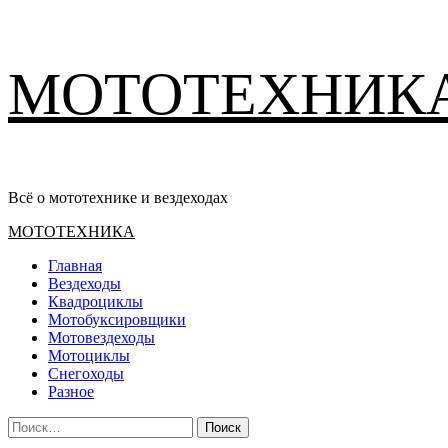
Перейти
МОТОТЕХНИК
к
содержимому
Всё о мототехнике и вездеходах
Основное
МОТОТЕХНИКА
меню
Главная
Вездеходы
Квадроциклы
Мотобуксировщики
Мотовездеходы
Мотоциклы
Снегоходы
Разное
Найти: