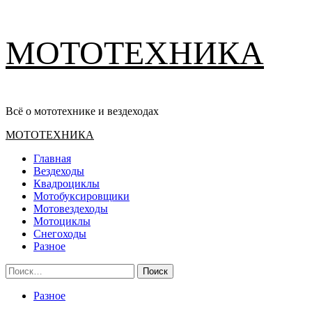
Перейти
МОТОТЕХНИКА
к
содержимому
Всё о мототехнике и вездеходах
Основное
МОТОТЕХНИКА
меню
Главная
Вездеходы
Квадроциклы
Мотобуксировщики
Мотовездеходы
Мотоциклы
Снегоходы
Разное
Найти:
Разное