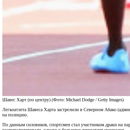
Шавес Харт (по центру)
(Фото: Michael Dodge / Getty Images)
Легкоатлета Шавеса Харта застрелили в Северном Абако (админ
на полицию.
По данным силовиков, спортсмен стал участником драки на пар
госпитализировали, однако в больнице легкоатлет скончался.