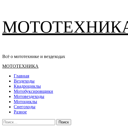
Перейти
МОТОТЕХНИК
к
содержимому
Всё о мототехнике и вездеходах
Основное
МОТОТЕХНИКА
меню
Главная
Вездеходы
Квадроциклы
Мотобуксировщики
Мотовездеходы
Мотоциклы
Снегоходы
Разное
Найти: