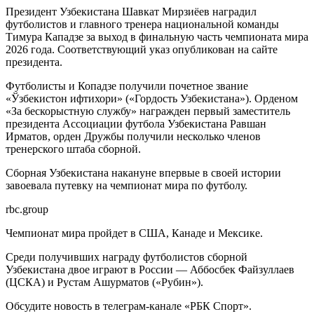
Президент Узбекистана Шавкат Мирзиёев наградил
футболистов и главного тренера национальной команды
Тимура Кападзе за выход в финальную часть чемпионата мира
2026 года. Соответствующий указ опубликован на сайте
президента.
Футболисты и Копадзе получили почетное звание
«Ўзбекистон ифтихори» («Гордость Узбекистана»). Орденом
«За бескорыстную службу» награжден первый заместитель
президента Ассоциации футбола Узбекистана Равшан
Ирматов, орден Дружбы получили несколько членов
тренерского штаба сборной.
Сборная Узбекистана накануне впервые в своей истории
завоевала путевку на чемпионат мира по футболу.
rbc.group
Чемпионат мира пройдет в США, Канаде и Мексике.
Среди получивших награду футболистов сборной
Узбекистана двое играют в России — Аббосбек Файзуллаев
(ЦСКА) и Рустам Ашурматов («Рубин»).
Обсудите новость в телеграм-канале «РБК Спорт».