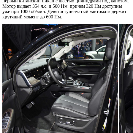
первый китайский пикап с шестью цилиндрами под капотом.
Мотор выдает 354 л.с. и 500 Нм, причем 320 Нм доступны
уже при 1000 об/мин. Девятиступенчатый «автомат» держит
крутящий момент до 600 Нм.