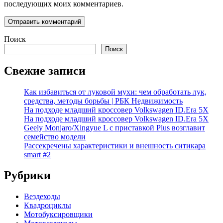
последующих моих комментариев.
Поиск
Поиск
Свежие записи
Как избавиться от луковой мухи: чем обработать лук,
средства, методы борьбы | РБК Недвижимость
На подходе младший кроссовер Volkswagen ID.Era 5X
На подходе младший кроссовер Volkswagen ID.Era 5X
Geely Monjaro/Xingyue L с приставкой Plus возглавит
семейство модели
Рассекречены характеристики и внешность ситикара
smart #2
Рубрики
Вездеходы
Квадроциклы
Мотобуксировщики