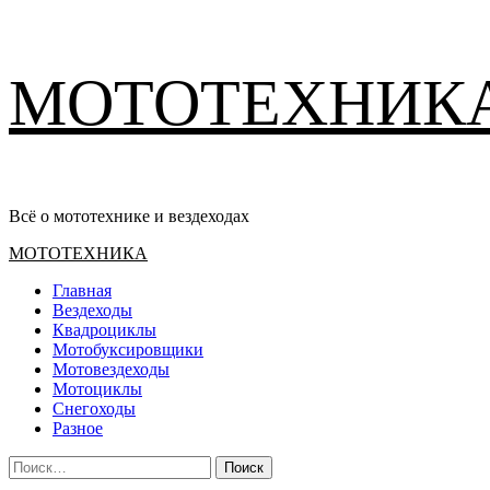
Перейти
МОТОТЕХНИК
к
содержимому
Всё о мототехнике и вездеходах
Основное
МОТОТЕХНИКА
меню
Главная
Вездеходы
Квадроциклы
Мотобуксировщики
Мотовездеходы
Мотоциклы
Снегоходы
Разное
Найти: