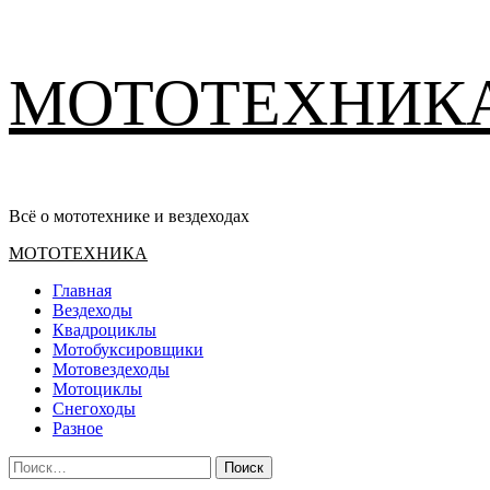
Перейти
МОТОТЕХНИК
к
содержимому
Всё о мототехнике и вездеходах
Основное
МОТОТЕХНИКА
меню
Главная
Вездеходы
Квадроциклы
Мотобуксировщики
Мотовездеходы
Мотоциклы
Снегоходы
Разное
Найти: