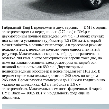
Гибридный Tang L предложен в двух версиях — DM-i с одним
электромотором на передней оси (272 л.с.) и DM-p c
двухмоторным полным приводом (544 л.с.). В обоих случаях
под капотом установлен турбомотор 1.5 (156 л.с.), который
может работать в режиме генератора, а в трассовом режиме
подключаться к передним колесам через одноступенчатый
редуктор. Максимальная скорость гибридов ограничена на
отметке 200 км/ч. Чисто электрических версий тоже две, но
даже начальная оснащена электромотором на задней оси
пиковой мощностью аж 680 л.с.! Двухмоторный
полноприводный кроссовер и вовсе предлагает 1102 л.с. В
первом случае максималка достигает 240 км/ч, во втором —
265 км/ч. Время разгона топ-версий до 100 км/ч традиционно
указано на шильдиках: 4,3 с у гибрида и 3,9 с у
электромобиля. Максимальная емкость фирменных батарей
BYD Blade — 100,5 кВт·ч, но дальность хода еще не
объявлена.