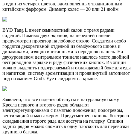
в один из четырех цветов, вдохновленных традиционным
китайским фарфором. Диаметр колес — 20 или 21 дюйм.
BYD Tang L имеет семиместный салон с тремя рядами
сидений. Помимо двух экранов, на передней панели
предусмотрен проектор на лобовое стекло. Создатели особо
гордятся декоративной отделкой из бамбукового шпона и
динамиками, изящно вписанными в переднюю панель. На
двухуровневом центральном тоннеле нашлось место двойной
беспроводной зарядке и ряду физических кнопок. Из опций
можно выделить подогреваемый и охлаждаемый бокс для еды
и напитков, систему ароматизации и продвинутый автопилот
под названием God’s Eye с лидаром на крыше.
Заявлено, что все сиденья обтянуты в натуральную кожу.
Кресла первого и второго рядов обладают
электрорегулировками с памятью положения, подогревом,
вентиляцией и массажером. Предусмотрена кнопка быстрого
складывания второго ряда для доступа на галерку. Спинки
задних рядов можно сложить в одну плоскость для перевозки
крупного багажа.