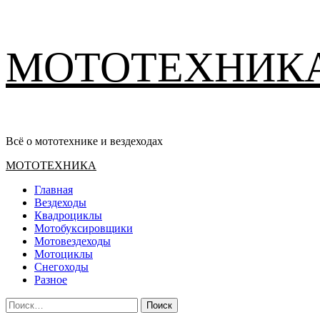
Перейти
МОТОТЕХНИК
к
содержимому
Всё о мототехнике и вездеходах
Основное
МОТОТЕХНИКА
меню
Главная
Вездеходы
Квадроциклы
Мотобуксировщики
Мотовездеходы
Мотоциклы
Снегоходы
Разное
Найти: