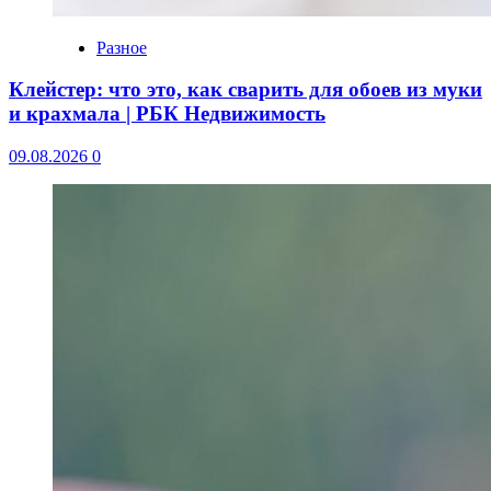
Разное
Клейстер: что это, как сварить для обоев из муки
и крахмала | РБК Недвижимость
09.08.2026
0