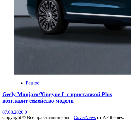
Разное
Geely Monjaro/Xingyue L с приставкой Plus
возглавит семейство модели
07.08.2026
0
Copyright © Все права защищены.
|
CoverNews
от AF themes.