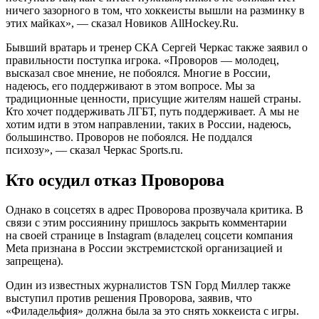
ничего зазорного в том, что хоккеисты вышли на разминку в
этих майках», — сказал Новиков AllHockey.Ru.
Бывший вратарь и тренер СКА Сергей Черкас также заявил о
правильности поступка игрока. «Проворов — молодец,
высказал свое мнение, не побоялся. Многие в России,
надеюсь, его поддерживают в этом вопросе. Мы за
традиционные ценности, присущие жителям нашей страны.
Кто хочет поддерживать ЛГБТ, путь поддерживает. А мы не
хотим идти в этом направлении, таких в России, надеюсь,
большинство. Проворов не побоялся. Не поддался
психозу», — сказал Черкас Sports.ru.
Кто осудил отказ Проворова
Однако в соцсетях в адрес Проворова прозвучала критика. В
связи с этим россиянину пришлось закрыть комментарии
на своей странице в Instagram (владелец соцсети компания
Metа признана в России экстремистской организацией и
запрещена).
Один из известных журналистов TSN Горд Миллер также
выступил против решения Проворова, заявив, что
«Филадельфия» должна была за это снять хоккеиста с игры.