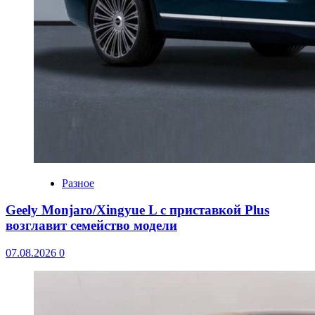
Разное
Geely Monjaro/Xingyue L с приставкой Plus
возглавит семейство модели
07.08.2026
0