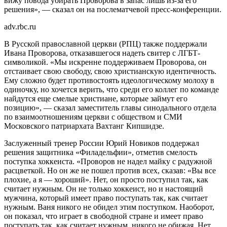
вижу повода убирать Проворова в запас лишь из-за его
решения», — сказал он на послематчевой пресс-конференции.
adv.rbc.ru
В Русской православной церкви (РПЦ) также поддержали
Ивана Проворова, отказавшегося надеть свитер с ЛГБТ-
символикой. «Мы искренне поддерживаем Проворова, он
отстаивает свою свободу, свою христианскую идентичность.
Ему сложно будет противостоять идеологическому молоху в
одиночку, но хочется верить, что среди его коллег по команде
найдутся еще смелые христиане, которые займут его
позицию», — сказал заместитель главы синодального отдела
по взаимоотношениям церкви с обществом и СМИ
Московского патриархата Вахтанг Кипшидзе.
Заслуженный тренер России Юрий Новиков поддержал
решения защитника «Филадельфии», отметив смелость
поступка хоккеиста. «Проворов не надел майку с радужной
расцветкой. Но он же не пошел против всех, сказав: «Вы все
плохие, а я — хороший». Нет, он просто поступил так, как
считает нужным. Он не только хоккеист, но и настоящий
мужчина, который имеет право поступать так, как считает
нужным. Ваня никого не обидел этим поступком. Наоборот,
он показал, что играет в свободной стране и имеет право
поступать так, как считает нужным, никого не обижая. Нет