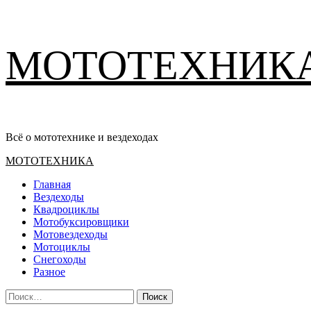
Перейти
МОТОТЕХНИК
к
содержимому
Всё о мототехнике и вездеходах
Основное
МОТОТЕХНИКА
меню
Главная
Вездеходы
Квадроциклы
Мотобуксировщики
Мотовездеходы
Мотоциклы
Снегоходы
Разное
Найти: