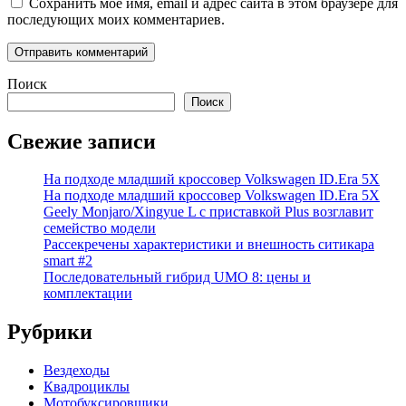
Сохранить моё имя, email и адрес сайта в этом браузере для
последующих моих комментариев.
Поиск
Поиск
Свежие записи
На подходе младший кроссовер Volkswagen ID.Era 5X
На подходе младший кроссовер Volkswagen ID.Era 5X
Geely Monjaro/Xingyue L с приставкой Plus возглавит
семейство модели
Рассекречены характеристики и внешность ситикара
smart #2
Последовательный гибрид UMO 8: цены и
комплектации
Рубрики
Вездеходы
Квадроциклы
Мотобуксировщики