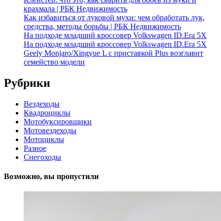
крахмала | РБК Недвижимость
Как избавиться от луковой мухи: чем обработать лук,
средства, методы борьбы | РБК Недвижимость
На подходе младший кроссовер Volkswagen ID.Era 5X
На подходе младший кроссовер Volkswagen ID.Era 5X
Geely Monjaro/Xingyue L с приставкой Plus возглавит
семейство модели
Рубрики
Вездеходы
Квадроциклы
Мотобуксировщики
Мотовездеходы
Мотоциклы
Разное
Снегоходы
Возможно, вы пропустили