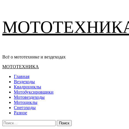
Перейти
МОТОТЕХНИК
к
содержимому
Всё о мототехнике и вездеходах
Основное
МОТОТЕХНИКА
меню
Главная
Вездеходы
Квадроциклы
Мотобуксировщики
Мотовездеходы
Мотоциклы
Снегоходы
Разное
Найти: