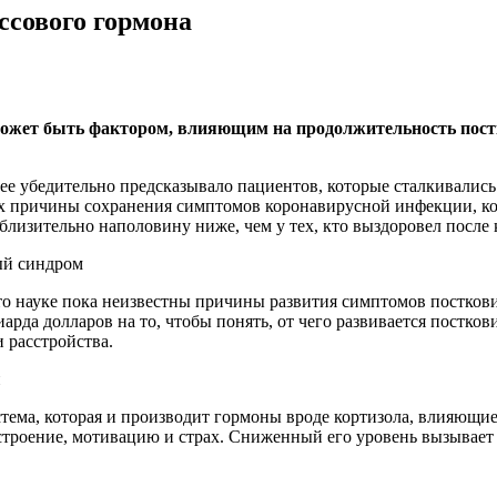
ссового гормона
 может быть фактором, влияющим на продолжительность пос
лее убедительно предсказывало пациентов, которые сталкивали
 причины сохранения симптомов коронавирусной инфекции, кот
иблизительно наполовину ниже, чем у тех, кто выздоровел после
ый синдром
о науке пока неизвестны причины развития симптомов посткови
да долларов на то, чтобы понять, от чего развивается постков
и расстройства.
й
ема, которая и производит гормоны вроде кортизола, влияющие 
строение, мотивацию и страх. Сниженный его уровень вызывает 