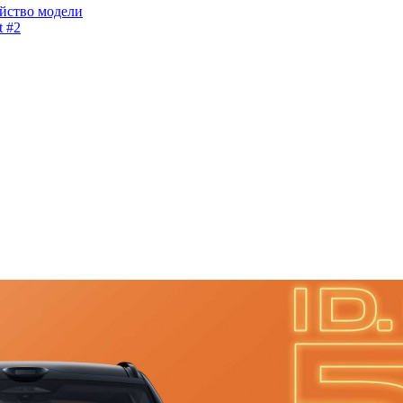
ейство модели
t #2