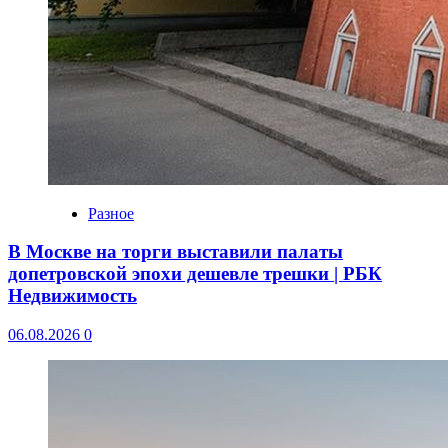
Разное
В Москве на торги выставили палаты
допетровской эпохи дешевле трешки | РБК
Недвижимость
06.08.2026
0