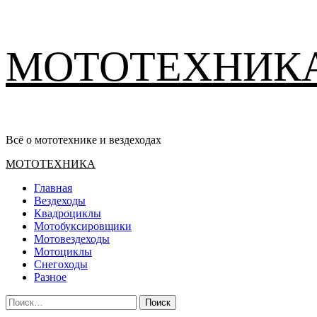
Перейти
МОТОТЕХНИК
к
содержимому
Всё о мототехнике и вездеходах
Основное
МОТОТЕХНИКА
меню
Главная
Вездеходы
Квадроциклы
Мотобуксировщики
Мотовездеходы
Мотоциклы
Снегоходы
Разное
Найти: