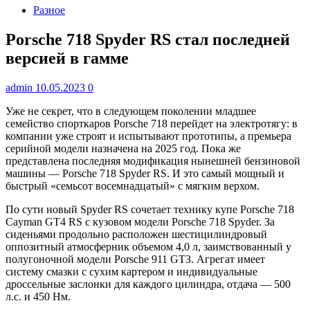
Разное
Porsche 718 Spyder RS стал последней
версией в гамме
admin
10.05.2023
0
Уже не секрет, что в следующем поколении младшее
семейство спорткаров Porsche 718 перейдет на электротягу: в
компании уже строят и испытывают прототипы, а премьера
серийной модели назначена на 2025 год. Пока же
представлена последняя модификация нынешней бензиновой
машины — Porsche 718 Spyder RS. И это самый мощный и
быстрый «семьсот восемнадцатый» с мягким верхом.
По сути новый Spyder RS сочетает технику купе Porsche 718
Cayman GT4 RS с кузовом модели Porsche 718 Spyder. За
сиденьями продольно расположен шестицилиндровый
оппозитный атмосферник объемом 4,0 л, заимствованный у
полугоночной модели Porsche 911 GT3. Агрегат имеет
систему смазки с сухим картером и индивидуальные
дроссельные заслонки для каждого цилиндра, отдача — 500
л.с. и 450 Нм.