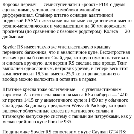
Коробка передач — семиступенчатый «робот» PDK с двумя
сцеплениями, установлен самоблокирующийся
дифференциал. Спайдер штатно оснащен адаптивной
подвеской PASM с жесткими шаровыми соединениями вместо
резино-металлических и уменьшенным на 30 мм дорожным
просветом (по сравнению с базовым родстером). Колеса — 20
дюймовые.
Spyder RS имеет такую же углепластиковую крышку
переднего багажника, что и аналогичное купе. Бесхитростная
мягкая крыша базового Спайдера, которую нужно натягивать
и снимать вручную, для версии RS сделана еще проще. Тент
выполнен однослойным, ветровик урезан, и теперь весь этот
комплект весит 18,3 кг вместо 25,9 кг, а при желании его
вообще можно выложить и оставить в гараже.
Штатные кресла тоже облегченные — с углепластиковым
каркасом. А в итоге снаряженная масса RS-спайдера — 1410
кг против 1415 кг у аналогичного купе и 1450 кг у обычного
Спайдера. За доплату предложен Weissach Package, который
включает облегченные колеса из магниевого сплава и
титановую выпускную систему с такими же патрубками, как у
мелкосерийного купе Porsche 935.
По динамике Spyder RS сопоставим с купе Cayman GT4 RS: