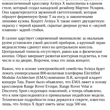
новоиспеченный кроссовер Avinya X выполнены в едином
стиле, который создал канадский дизайнер Мартин Ухларик.
Она характеризуется зауженной светотехникой, которая
образует фирменную букву T на носу, и лаконичными
линиями кузова. Коцепт Avinya X также имеет двухцветную
окраску с черной крышей, скрытые дверные ручки и «акулий
плавник» задней стойки.
В салоне царствует современный минимализм: за овальным
рулем установлен узкий дисплей приборов, а крупный экран
медиасистемы сдвинут вниз на центральную консоль.
Центральный тоннель отсутствует, равно как и физические
кнопки. Образ завершает развитая контурная подсветка, в том
числе и на дверях. Впрочем, пока это лишь концепт.
Важно, что в основе электромобилей семейства Avinya будет
лежать универсальная 800-вольтовая платформа Electrified
Modular Architecture (EMA) компании JLR, которой владеет
концерн Tata. Ранее было объявлено, что EMA ляжет в основу
кроссоверов Range Rover Evoque, Range Rover Velar и
Discovery Sport следующих поколений, а теперь объявлено,
что к ним присоединятся и премиальные индийские модели.
Технические подробности пока держатся в секрете, известно
лишь, что Avinya X будет иметь запас хода 500 км.