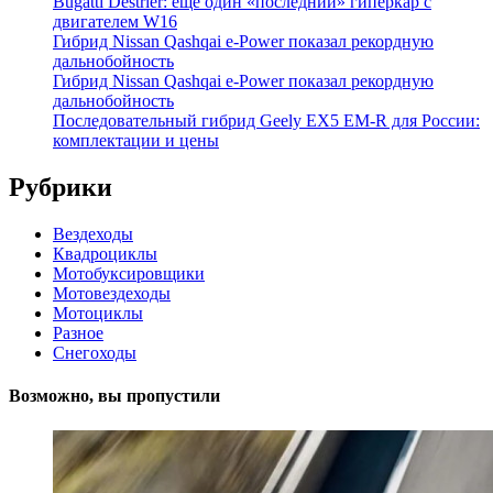
Bugatti Destrier: еще один «последний» гиперкар с
двигателем W16
Гибрид Nissan Qashqai e-Power показал рекордную
дальнобойность
Гибрид Nissan Qashqai e-Power показал рекордную
дальнобойность
Последовательный гибрид Geely EX5 EM-R для России:
комплектации и цены
Рубрики
Вездеходы
Квадроциклы
Мотобуксировщики
Мотовездеходы
Мотоциклы
Разное
Снегоходы
Возможно, вы пропустили