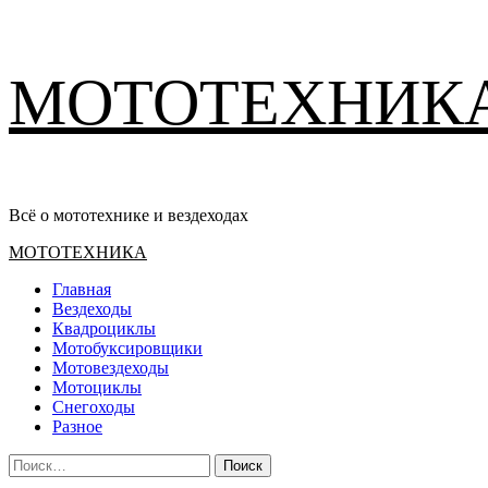
Перейти
МОТОТЕХНИК
к
содержимому
Всё о мототехнике и вездеходах
Основное
МОТОТЕХНИКА
меню
Главная
Вездеходы
Квадроциклы
Мотобуксировщики
Мотовездеходы
Мотоциклы
Снегоходы
Разное
Найти: