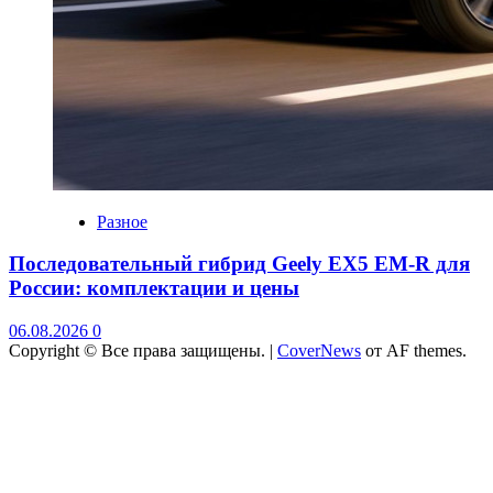
Разное
Последовательный гибрид Geely EX5 EM-R для
России: комплектации и цены
06.08.2026
0
Copyright © Все права защищены.
|
CoverNews
от AF themes.