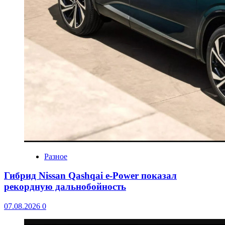
Разное
Гибрид Nissan Qashqai e-Power показал
рекордную дальнобойность
07.08.2026
0