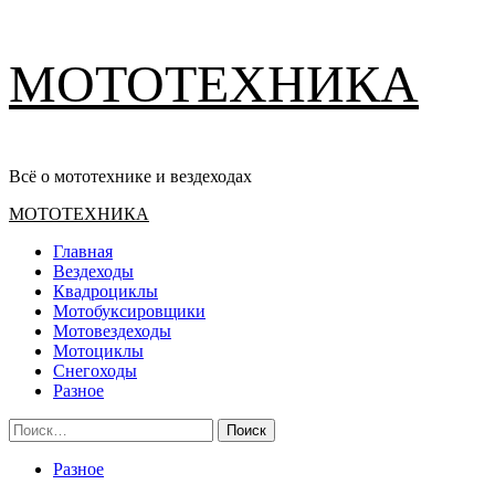
Перейти
МОТОТЕХНИКА
к
содержимому
Всё о мототехнике и вездеходах
Основное
МОТОТЕХНИКА
меню
Главная
Вездеходы
Квадроциклы
Мотобуксировщики
Мотовездеходы
Мотоциклы
Снегоходы
Разное
Найти:
Разное