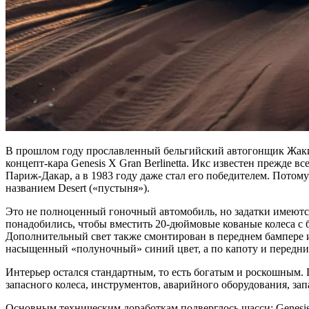
В прошлом году прославленный бельгийский автогонщик Жаки И
концепт-кара Genesis X Gran Berlinetta. Икс известен прежде 
Париж-Дакар, а в 1983 году даже стал его победителем. Потом
названием Desert («пустыня»).
Это не полноценный гоночный автомобиль, но задатки имеются
понадобились, чтобы вместить 20-дюймовые кованые колеса с
Дополнительный свет также смонтирован в переднем бампере и
насыщенный «полуночный» синий цвет, а по капоту и передним
Интерьер остался стандартным, то есть богатым и роскошным.
запасного колеса, инструментов, аварийного оборудования, запа
Основным техническим доработкам подверглось шасси: Genesis