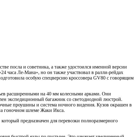
тве посла и советника, а также удостоился именной версии
«24 часа Ле-Мана», но он также участвовал в ралли-рейдах
s подготовила особую спецверсию кроссовера GV80 с говорящим
тьев расширенными на 40 мм колесными арками. Они
лен экспедиционный багажник со светодиодной люстрой.
очные проушины и система ночного видения. Кузов окрашен в
 на гоночном шлеме Жаки Икса.
, который предназначен для перевозки полноразмерного
овия быстрой езды по пустыне. Это означает увеличенный