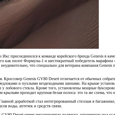
кс присоединился к команде корейского бренда Genesis в качес
всего как пилот Формулы-1 и шестикратный победитель марафона 
у неудивительно, что специально для ветерана компания Genesi
. Кроссовер Genesis GV80 Desert отличается от обычных собра
 бедлоками и пухлыми вездеходными шинами. На крыше установ
 у лобового стекла. Кроме того, установлены мощные буксиров
 крыльям проходит крупная белая полоса: это та же схема, что
 Главной доработкой стал интегрированный стеллаж в багажнике
сов воды, аптечек и средств связи.
 GV80 Desert имеет регулируемую подвеску, заточенную под усл