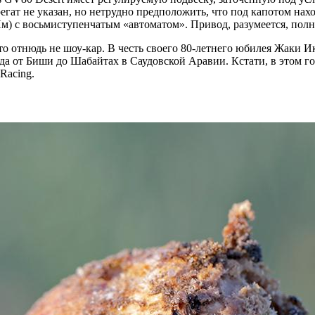
гат не указан, но нетрудно предположить, что под капотом нах
Нм) с восьмиступенчатым «автоматом». Привод, разумеется, пол
то отнюдь не шоу-кар. В честь своего 80-летнего юбилея Жаки Ик
да от Биши до Шабайтах в Саудовской Аравии. Кстати, в этом г
Racing.