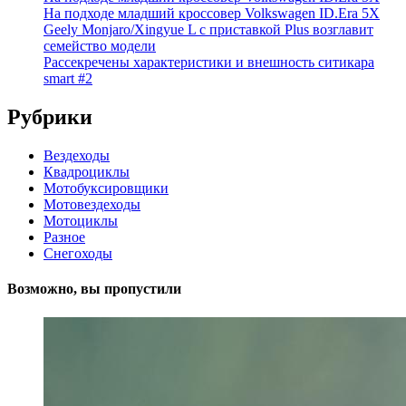
На подходе младший кроссовер Volkswagen ID.Era 5X
Geely Monjaro/Xingyue L с приставкой Plus возглавит
семейство модели
Рассекречены характеристики и внешность ситикара
smart #2
Рубрики
Вездеходы
Квадроциклы
Мотобуксировщики
Мотовездеходы
Мотоциклы
Разное
Снегоходы
Возможно, вы пропустили