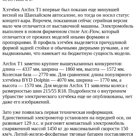
Хэтчбек Arcfox T1 впервые был показан еще минувшей
весной на Шанхайском автосалоне, но тогда он носил статус
концепт-кара. Впрочем, показанная сейчас серийная версия
мало чем отличается от выставочной машины. Электромобиль
выполнен в новом фирменном стиле Arc-Flow, который
отличается от прежних моделей иными формами и
пропорциями. В профиль хэтчбек выделяется причудливой
формой задней стойки и обычными дверными ручками, а не
выдвижными, что намекает на бюджетную сущность модели.
Arcfox T1 заметно крупнее вышеуказанных конкурентов:
длина — 4337 мм, ширина — 1860 мм, высота — 1572 мм.
Колесная база — 2770 мм. Для сравнения: длина популярного
хэтчбека BYD Dolphin — 4070 мм, ширина — 1770 мм, а
высота — 1570 мм. Для модели Arcfox T1 заявлены колеса с
размерностью шин 215/55 R18. Подробности о внутреннем
убранстве электрического хэтчбека еще не опубликованы, нет
даже его изображений.
Зато уже появилась первая техническая информация.
Единственный электромотор установлен на передней оси, он
развивает 129 л.с. и разгоняет компактный электромобиль
снаряженной массой 1450 кг до максимальной скорости 150
км/ч. Литий-железо-фосфатные тяговые батареи поставляются