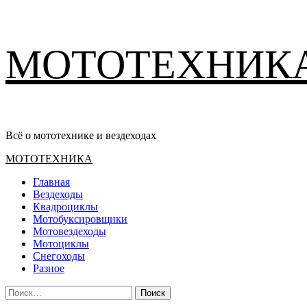
Перейти
МОТОТЕХНИК
к
содержимому
Всё о мототехнике и вездеходах
Основное
МОТОТЕХНИКА
меню
Главная
Вездеходы
Квадроциклы
Мотобуксировщики
Мотовездеходы
Мотоциклы
Снегоходы
Разное
Найти: