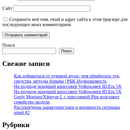
Сайт
Сохранить моё имя, email и адрес сайта в этом браузере для
последующих моих комментариев.
Поиск
Поиск
Свежие записи
Как избавиться от луковой мухи: чем обработать лук,
средства, методы борьбы | РБК Недвижимость
На подходе младший кроссовер Volkswagen ID.Era 5X
На подходе младший кроссовер Volkswagen ID.Era 5X
Geely Monjaro/Xingyue L с приставкой Plus возглавит
семейство модели
Рассекречены характеристики и внешность ситикара
smart #2
Рубрики