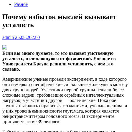
Разное
Почему избыток мыслей вызывает
усталость
admin
25.08.2022
0
Если вы много думаете, то это вызовет умственную
усталость, отличающуюся от физической. Учёные из
Университета Брауна решили установить, с чем это
связано.
Американские ученые провели эксперимент, в ходе которого
они измеряли специфические сигнальные молекулы в мозге у
двух групп людей. Участники первой группы решали более
сложные задачи, требовавшие серьёзных интеллектуальных
нагрузок, а участники другой — более лёгкие. Пока обе
группы пытались справиться с заданиями, учёные оценивали
у них уровень аминокислоты глутамата, которая является
нейротрансмиттером головного мозга. В эксперименте
приняли участие 39 человек.
Избыток железа накапливается в большом количестве в