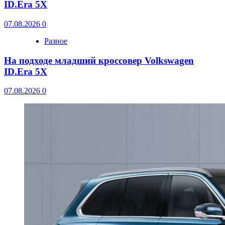
ID.Era 5X
07.08.2026
0
Разное
На подходе младший кроссовер Volkswagen
ID.Era 5X
07.08.2026
0