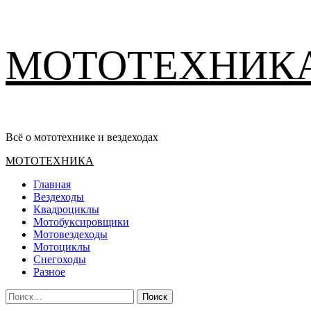
Перейти
МОТОТЕХНИК
к
содержимому
Всё о мототехнике и вездеходах
Основное
МОТОТЕХНИКА
меню
Главная
Вездеходы
Квадроциклы
Мотобуксировщики
Мотовездеходы
Мотоциклы
Снегоходы
Разное
Найти: