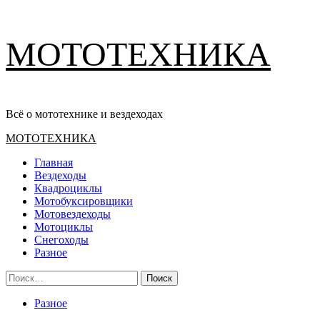
Перейти
МОТОТЕХНИКА
к
содержимому
Всё о мототехнике и вездеходах
Основное
МОТОТЕХНИКА
меню
Главная
Вездеходы
Квадроциклы
Мотобуксировщики
Мотовездеходы
Мотоциклы
Снегоходы
Разное
Найти:
Разное