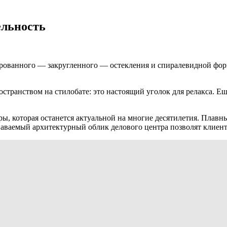
ельность
ованного — закругленного — остекления и спиралевидной формы 
ранством на стилобате: это настоящий уголок для релакса. Ещ
 которая останется актуальной на многие десятилетия. Плавны
аваемый архитектурный облик делового центра позволят клиента