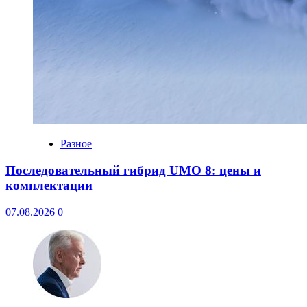
Разное
Последовательный гибрид UMO 8: цены и
комплектации
07.08.2026
0