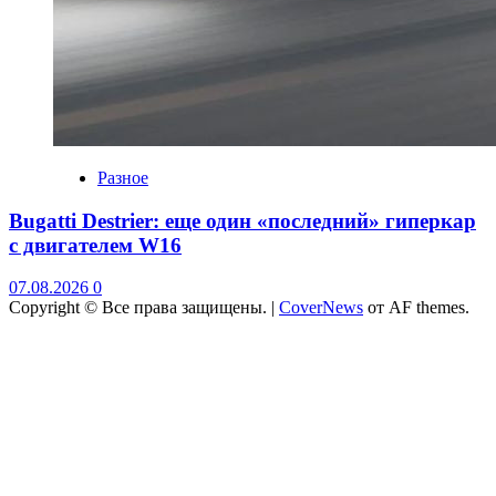
Разное
Bugatti Destrier: еще один «последний» гиперкар
с двигателем W16
07.08.2026
0
Copyright © Все права защищены.
|
CoverNews
от AF themes.