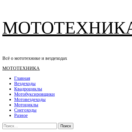
Перейти
МОТОТЕХНИК
к
содержимому
Всё о мототехнике и вездеходах
Основное
МОТОТЕХНИКА
меню
Главная
Вездеходы
Квадроциклы
Мотобуксировщики
Мотовездеходы
Мотоциклы
Снегоходы
Разное
Найти: