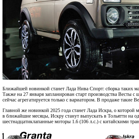
Ближайшей новинкой станет Лада Нива Спорт: сборка таких маш
Также на 27 января запланирован старт производства Весты с ш
сейчас агрегатируется только с вариатором. В продаже такие 
Главной же новинкой 2025 года станет Лада Искра, о которой м
в ближайшие месяцы, Искру станут выпускать в Тольятти на од
шестнадцатиклапанные моторы 1.6 (106 л.с.) с китайскими тр