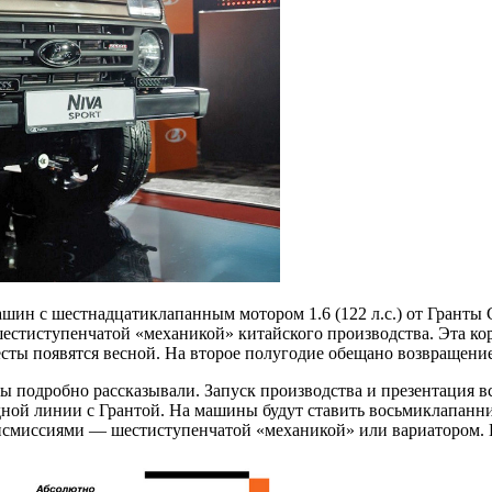
ин с шестнадцатиклапанным мотором 1.6 (122 л.с.) от Гранты Сп
естиступенчатой «механикой» китайского производства. Эта короб
Весты появятся весной. На второе полугодие обещано возвращен
ы подробно рассказывали. Запуск производства и презентация вс
ной линии с Грантой. На машины будут ставить восьмиклапанники
ансмиссиями — шестиступенчатой «механикой» или вариатором. В