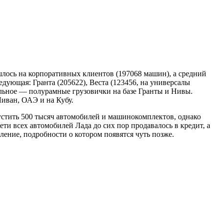
ось на корпоративных клиентов (197068 машин), а средний
едующая: Гранта (205622), Веста (123456, на универсалы
тальное — полурамные грузовички на базе Гранты и Нивы.
Ливан, ОАЭ и на Кубу.
стить 500 тысяч автомобилей и машинокомплектов, однако
ти всех автомобилей Лада до сих пор продавалось в кредит, а
ение, подробности о котором появятся чуть позже.