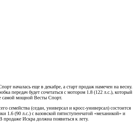
орт началась еще в декабре, а старт продаж намечен на весну.
ка передач будет сочетаться с мотором 1.8 (122 л.с.), который
ие самой мощной Весты Спорт.
его семейства (седан, универсал и кросс-универсал) состоится
 1.6 (90 л.с.) с вазовской пятиступенчатой «механикой» и
 продаже Искра должна появиться к лету.