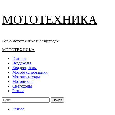
Перейти
МОТОТЕХНИКА
к
содержимому
Всё о мототехнике и вездеходах
Основное
МОТОТЕХНИКА
меню
Главная
Вездеходы
Квадроциклы
Мотобуксировщики
Мотовездеходы
Мотоциклы
Снегоходы
Разное
Найти:
Разное