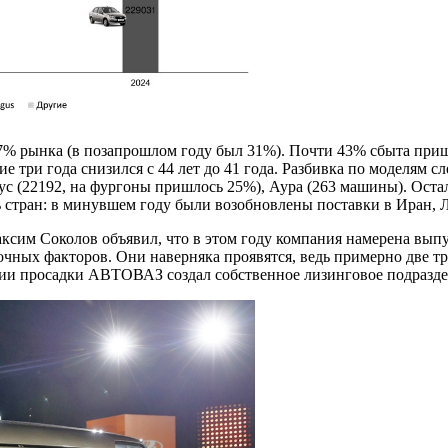
 рынка (в позапрошлом году был 31%). Почти 43% сбыта пришл
е три года снизился с 44 лет до 41 года. Разбивка по моделям сл
ргус (22192, на фургоны пришлось 25%), Аура (263 машины). Ос
ь стран: в минувшем году были возобновлены поставки в Иран, 
сим Соколов объявил, что в этом году компания намерена выпу
чных факторов. Они наверняка проявятся, ведь примерно две тре
ии просадки АВТОВАЗ создал собственное лизинговое подраздел