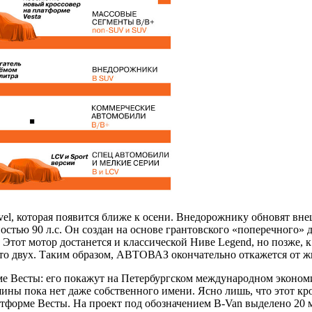
el, которая появится ближе к осени. Внедорожнику обновят вне
тью 90 л.с. Он создан на основе грантовского «поперечного» д
Этот мотор достанется и классической Ниве Legend, но позже, к 
сто двух. Таким образом, АВТОВАЗ окончательно откажется от ж
ме Весты: его покажут на Петербургском международном экономи
шины пока нет даже собственного имени. Ясно лишь, что этот к
форме Весты. На проект под обозначением B-Van выделено 20 м