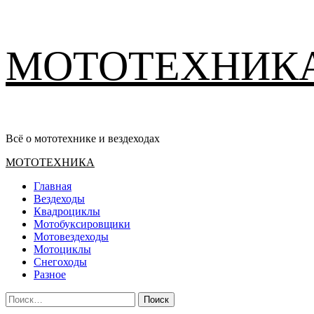
Перейти
МОТОТЕХНИК
к
содержимому
Всё о мототехнике и вездеходах
Основное
МОТОТЕХНИКА
меню
Главная
Вездеходы
Квадроциклы
Мотобуксировщики
Мотовездеходы
Мотоциклы
Снегоходы
Разное
Найти: