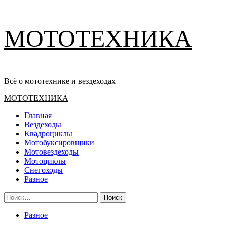
Перейти
МОТОТЕХНИКА
к
содержимому
Всё о мототехнике и вездеходах
Основное
МОТОТЕХНИКА
меню
Главная
Вездеходы
Квадроциклы
Мотобуксировщики
Мотовездеходы
Мотоциклы
Снегоходы
Разное
Найти:
Разное