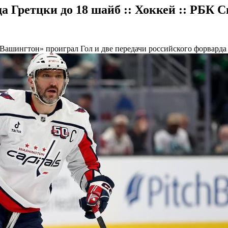
а Гретцки до 18 шайб :: Хоккей :: РБК 
 «Вашингтон» проиграл
Гол и две передачи российского форвард