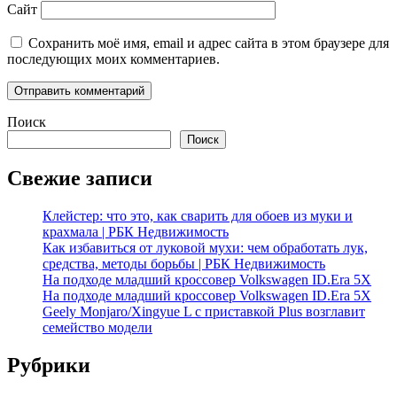
Сайт
Сохранить моё имя, email и адрес сайта в этом браузере для
последующих моих комментариев.
Поиск
Поиск
Свежие записи
Клейстер: что это, как сварить для обоев из муки и
крахмала | РБК Недвижимость
Как избавиться от луковой мухи: чем обработать лук,
средства, методы борьбы | РБК Недвижимость
На подходе младший кроссовер Volkswagen ID.Era 5X
На подходе младший кроссовер Volkswagen ID.Era 5X
Geely Monjaro/Xingyue L с приставкой Plus возглавит
семейство модели
Рубрики