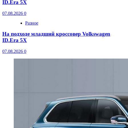
ID.Era 5X
07.08.2026
0
Разное
На подходе младший кроссовер Volkswagen
ID.Era 5X
07.08.2026
0