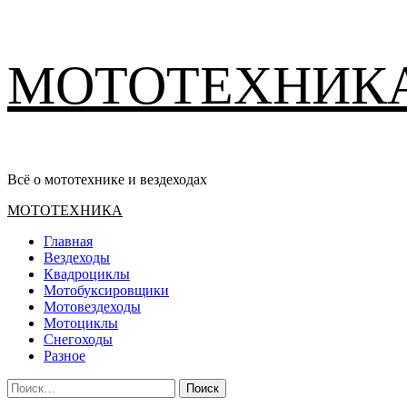
Перейти
МОТОТЕХНИК
к
содержимому
Всё о мототехнике и вездеходах
Основное
МОТОТЕХНИКА
меню
Главная
Вездеходы
Квадроциклы
Мотобуксировщики
Мотовездеходы
Мотоциклы
Снегоходы
Разное
Найти: