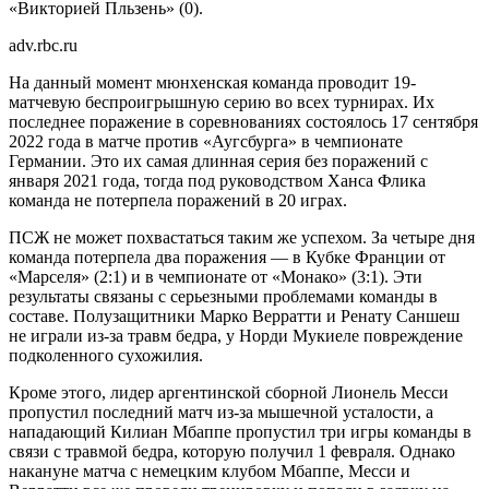
«Викторией Пльзень» (0).
adv.rbc.ru
На данный момент мюнхенская команда проводит 19-
матчевую беспроигрышную серию во всех турнирах. Их
последнее поражение в соревнованиях состоялось 17 сентября
2022 года в матче против «Аугсбурга» в чемпионате
Германии. Это их самая длинная серия без поражений с
января 2021 года, тогда под руководством Ханса Флика
команда не потерпела поражений в 20 играх.
ПСЖ не может похвастаться таким же успехом. За четыре дня
команда потерпела два поражения — в Кубке Франции от
«Марселя» (2:1) и в чемпионате от «Монако» (3:1). Эти
результаты связаны с серьезными проблемами команды в
составе. Полузащитники Марко Верратти и Ренату Саншеш
не играли из-за травм бедра, у Норди Мукиеле повреждение
подколенного сухожилия.
Кроме этого, лидер аргентинской сборной Лионель Месси
пропустил последний матч из-за мышечной усталости, а
нападающий Килиан Мбаппе пропустил три игры команды в
связи с травмой бедра, которую получил 1 февраля. Однако
накануне матча с немецким клубом Мбаппе, Месси и