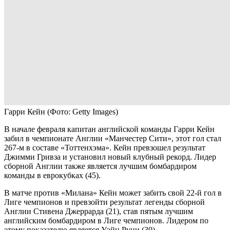
Гарри Кейн
(Фото: Getty Images)
В начале февраля капитан английской команды Гарри Кейн
забил в чемпионате Англии «Манчестер Сити», этот гол стал
267-м в составе «Тоттенхэма». Кейн превзошел результат
Джимми Гривза и установил новый клубный рекорд. Лидер
сборной Англии также является лучшим бомбардиром
команды в еврокубках (45).
В матче против «Милана» Кейн может забить свой 22-й гол в
Лиге чемпионов и превзойти результат легенды сборной
Англии Стивена Джеррарда (21), став пятым лучшим
английским бомбардиром в Лиге чемпионов. Лидером по
этому показателю является Уэйн Руни (30).