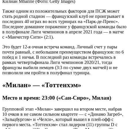
Килиан Мбаппе
(Фото: Getty Images)
Также одним из положительных факторов для ПСЖ может
стать родной стадион — французский клуб не проигрывает в
последних 40 играх во всех турнирах на «Парк-де-Пренс».
Последнее домашнее поражение у французской команды было
в полуфинале Лиги чемпионов в апреле 2021 года — в матче
с «Манчестер Сити» (2:1).
Это будет 12-я очная встреча команд. Личный счет у пары
почти равный, с небольшим преимуществом французов: по 6
побед и 1 ничья. В последний раз команды встречались в
рамках четвертьфинала Лиги чемпионов 2020/21, тогда
французы выбили немцев (3:3 по сумме двух матчей) и не
позволили им пройти в полуфинал турнира.
«Милан» — «Тоттенхэм»
Место и время: 23:00 («Сан-Сиро», Милан)
Групповой этап «Милан» завершил на втором месте, набрав
10 очков в не самом сильном квартете — с «Динамо Загреб»,
«Зальцбургом» и «Челси», который вышел в плей-офф с
первого места. «Тоттенхэм» стал лидером (11) группы D c