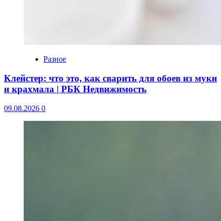
Разное
Клейстер: что это, как сварить для обоев из муки
и крахмала | РБК Недвижимость
09.08.2026
0