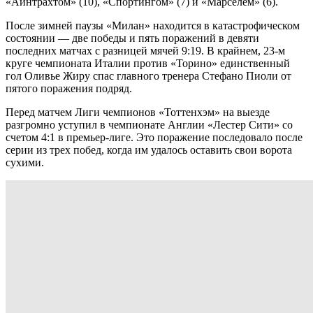
«Айнтрахтом» (10), «Спортингом» (7) и «Марселем» (6).
После зимней паузы «Милан» находится в катастрофическом
состоянии — две победы и пять поражений в девяти
последних матчах с разницей мячей 9:19. В крайнем, 23-м
круге чемпионата Италии против «Торино» единственный
гол Оливье Жиру спас главного тренера Стефано Пиоли от
пятого поражения подряд.
Перед матчем Лиги чемпионов «Тоттенхэм» на выезде
разгромно уступил в чемпионате Англии «Лестер Сити» со
счетом 4:1 в премьер-лиге. Это поражение последовало после
серии из трех побед, когда им удалось оставить свои ворота
сухими.