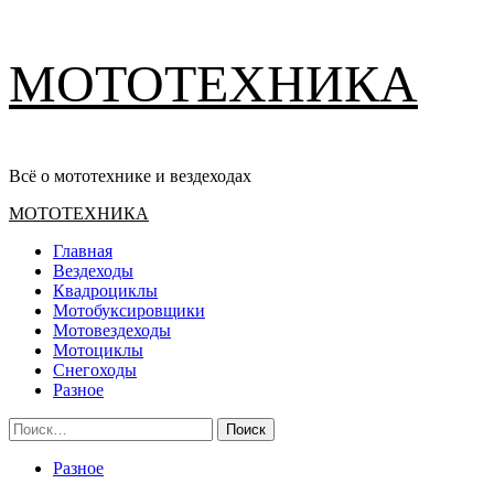
Перейти
МОТОТЕХНИКА
к
содержимому
Всё о мототехнике и вездеходах
Основное
МОТОТЕХНИКА
меню
Главная
Вездеходы
Квадроциклы
Мотобуксировщики
Мотовездеходы
Мотоциклы
Снегоходы
Разное
Найти:
Разное