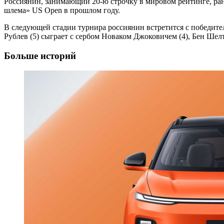
Россиянин, занимающий 20-ю строчку в мировом рейтинге, ране
шлема» US Open в прошлом году.
В следующей стадии турнира россиянин встретится с победите
Рублев (5) сыграет с сербом Новаком Джоковичем (4), Бен Ш
Больше историй