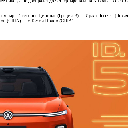
е никогда не добирался до четвертьфинала на Australian Open.
лем пары Стефанос Циципас (Греция, 3) — Иржи Легечка (Чехия
елтон (США) — с Томми Полом (США).