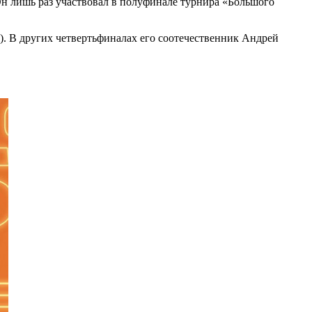
 Он лишь раз участвовал в полуфинале турнира «Большого
). В других четвертьфиналах его соотечественник Андрей