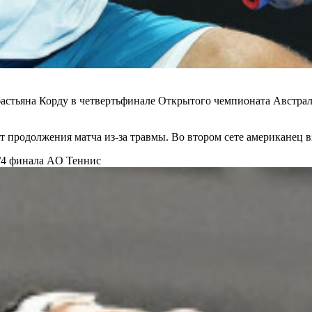
стьяна Корду в четвертьфинале Открытого чемпионата Австралии
ся от продолжения матча из-за травмы. Во втором сете американец
1/4 финала AO
Теннис