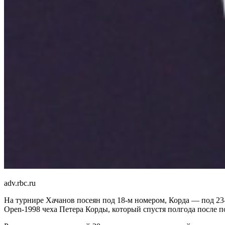
adv.rbc.ru
На турнире Хачанов посеян под 18-м номером, Корда — под 23
Open-1998 чеха Петера Корды, который спустя полгода после 