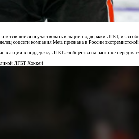
тказавшийся поучаствовать в акции поддержки ЛГБТ, из-за об
делец соцсети компания Metа признана в России экстремистской
е в акции в поддержку ЛГБТ-сообщества на раскатке перед мат
воликой ЛГБТ
Хоккей