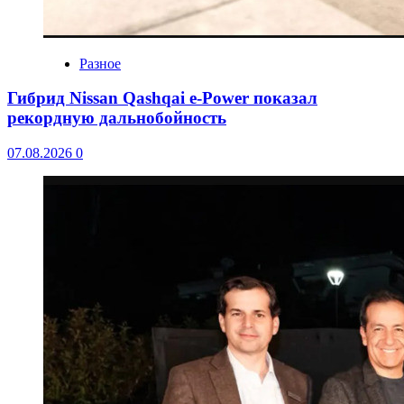
Разное
Гибрид Nissan Qashqai e-Power показал
рекордную дальнобойность
07.08.2026
0