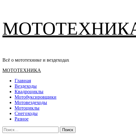
Перейти
МОТОТЕХНИК
к
содержимому
Всё о мототехнике и вездеходах
Основное
МОТОТЕХНИКА
меню
Главная
Вездеходы
Квадроциклы
Мотобуксировщики
Мотовездеходы
Мотоциклы
Снегоходы
Разное
Найти: