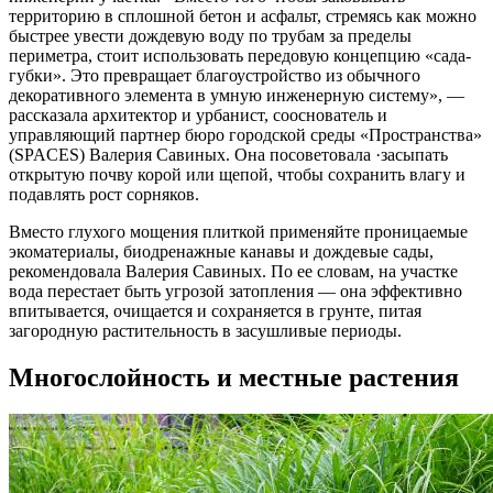
территорию в сплошной бетон и асфальт, стремясь как можно
быстрее увести дождевую воду по трубам за пределы
периметра, стоит использовать передовую концепцию «сада-
губки». Это превращает благоустройство из обычного
декоративного элемента в умную инженерную систему», —
рассказала архитектор и урбанист, сооснователь и
управляющий партнер бюро городской среды «Пространства»
(SPACES) Валерия Савиных. Она посоветовала ·засыпать
открытую почву корой или щепой, чтобы сохранить влагу и
подавлять рост сорняков.
Вместо глухого мощения плиткой применяйте проницаемые
экоматериалы, биодренажные канавы и дождевые сады,
рекомендовала Валерия Савиных. По ее словам, на участке
вода перестает быть угрозой затопления — она эффективно
впитывается, очищается и сохраняется в грунте, питая
загородную растительность в засушливые периоды.
Многослойность и местные растения