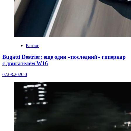
Разное
Bugatti Destrier: еще один «последний» гиперкар
с двигателем W16
07.08.2026
0