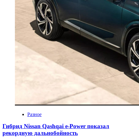
Разное
Гибрид Nissan Qashqai e-Power показал
рекордную дальнобойность